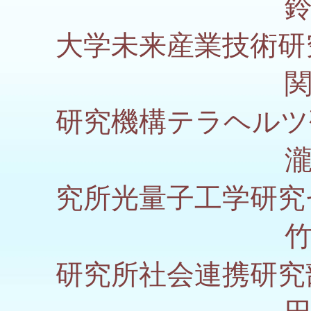
鈴木 左
大学未来産業技術研
関根 徳
研究機構テラヘルツ
瀧田 佑
究所光量子工学研究
竹家 啓
研究所社会連携研究