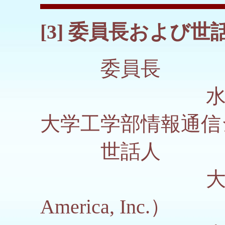
[3] 委員長および世
委員長
水津 光
大学工学部情報通信
世話人
大竹 秀幸
America, Inc.）