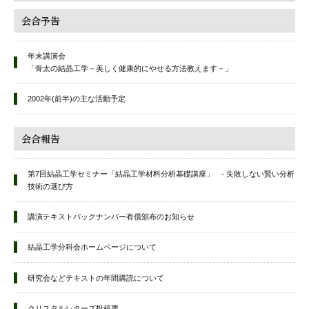
会合予告
年末講演会
「骨太の結晶工学－美しく健康的にやせる方法教えます－」
2002年(前半)の主な活動予定
会合報告
第7回結晶工学セミナー「結晶工学材料分析基礎講座」 - 失敗しない賢い分析
技術の選び方
講演テキストバックナンバー有償頒布のお知らせ
結晶工学分科会ホームページについて
研究会などテキストの年間購読について
クリスタルレターズ投稿票