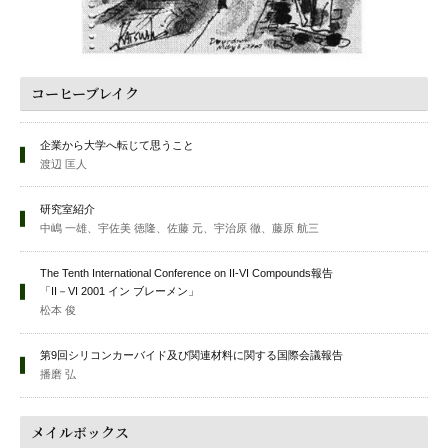
コーヒーブレイク
企業から大学へ転じて思うこと
渡辺 匡人
研究室紹介
中嶋 一雄、宇佐美 徳隆、佐藤 元、宇治原 徹、藤原 航三
The Tenth International Conference on II-VI Compounds報告
「II－VI 2001 イン ブレーメン」
松本 俊
第9回シリコンカーバイド及び関連材料に関する国際会議報告
播磨 弘
メイルボックス