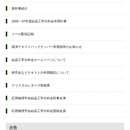
新幹事紹介
2006～07年度結晶工学分科会年間行事
メール配信記録
講演テキストバックナンバー有償頒布のお知らせ
結晶工学分科会ホームページについて
研究会などテキストの年間購読について
クリスタルレターズ投稿票
応用物理学会結晶工学分科会幹事名簿
応用物理学会結晶工学分科会賛助会員
会告