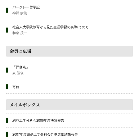
バークレー留学記
神野 伊策
社会人大学院教育から見た生涯学習の実際(その1)
和泉 茂一
会員の広場
「評価点」
泉 勝俊
寄稿
メイルボックス
結晶工学分科会2006年度決算報告
2007年度結晶工学分科会幹事選挙結果報告