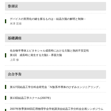
巻頭言
デバイスの実用化の鍵を握るものは－結晶欠陥の解明と制御－
米津 宏雄
基礎講座
化合物半導体エピタキシャル成長時における欠陥と熱的不安定性
第1回 成長時に発生する欠陥1－界面欠陥
上田 修
会合予告
第127回結晶工学分科会研究会「IV族系半導体のひずみエンジニアリング」
第13回結晶工学スクール(2007年)
2007年秋季第68回応用物理学会学術講演会結晶工学分科会企画シンポジウム