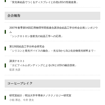
「蛍光体結晶でつくるディスプレイと白色LEDの性能改善」
会合報告
2007年春季第54回応用物理学関係連合講演会結晶工学分科会企画シンポジウ
ム
「シンクロトロン放射光の結晶工学への応用」
第126回結晶工学分科会研究会
「シリコンと発光デバイスの融合」－光るSiからSi上化合物発光材料まで－
講演テキスト
「エピフィルムボンディングによるLSIとLEDの融合技術」
荻原 光彦
コーヒーブレイク
研究室紹介：明治大学半導体ナノテクノロジー研究室
小椋 厚志、今井 啓太