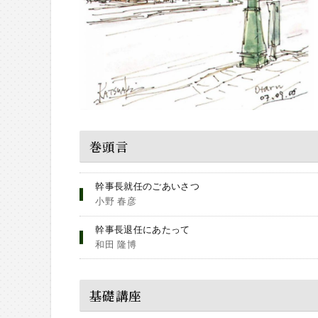
巻頭言
幹事長就任のごあいさつ
小野 春彦
幹事長退任にあたって
和田 隆博
基礎講座