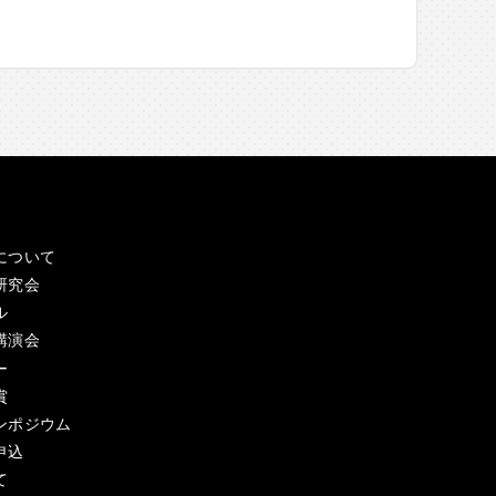
事
について
研究会
ル
講演会
ー
賞
ンポジウム
申込
て