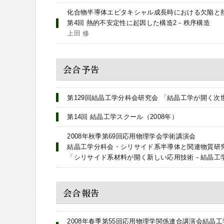
化合物半導体エピタキシャル成長時における欠陥と
第4回 熱的不安定性に起因した構造2－秩序構造
上田 修
会合予告
第129回結晶工学分科会研究会 「結晶工学が開く次世
第14回 結晶工学スクール（2008年）
2008年秋季第69回応用物理学会学術講演会
結晶工学分科会・シリサイド系半導体と関連物質研
「シリサイド系材料が開く新しい応用技術－結晶工
会合報告
2008年春季第55回応用物理学関係連合講演会結晶