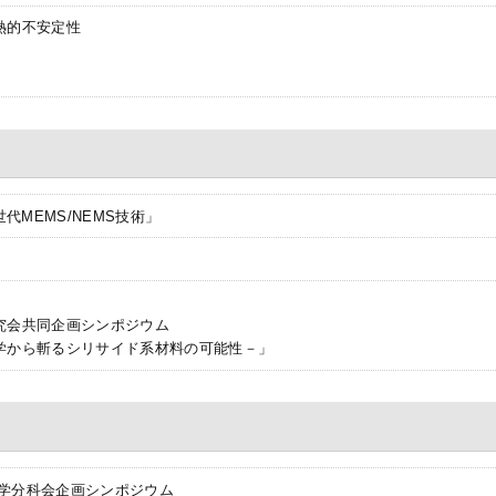
熱的不安定性
代MEMS/NEMS技術」
究会共同企画シンポジウム
学から斬るシリサイド系材料の可能性－」
工学分科会企画シンポジウム