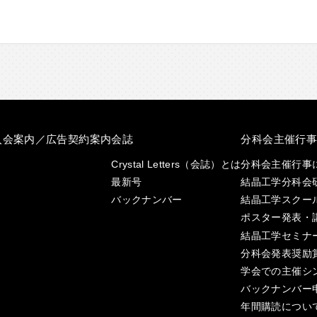
入会案内／広告契約案内
会誌
分科会主催行
Crystal Letters（会誌）とは
分科会主催行事
最新号
結晶工学分科会
バックナンバー
結晶工学スクー
ポスター発表・
結晶工学セミナ
分科会発表奨励
学会での主催シ
バックナンバー
年間購読につい