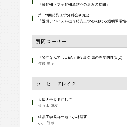
「酸化物・フッ化物単結晶の最近の展開」
第128回結晶工学分科会研究会
「透明デバイスを担う結晶工学-多様なる透明導電性
質問コーナー
「物性なんでもQ&A」第3回 金属の光学的性質(2)
佐藤 勝昭
コーヒーブレイク
大阪大学を退官して
佐々木 孝友
結晶工学発祥の地：小林理研
小川 智哉