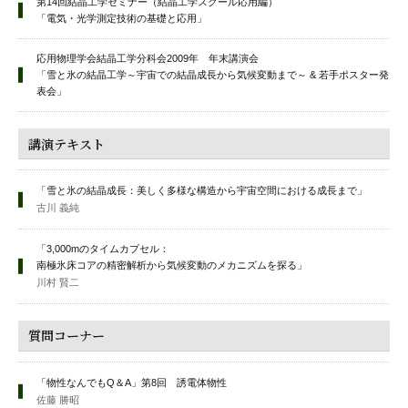
第14回結晶工学セミナー（結晶工学スクール応用編）
「電気・光学測定技術の基礎と応用」
応用物理学会結晶工学分科会2009年 年末講演会
「雪と氷の結晶工学～宇宙での結晶成長から気候変動まで～ & 若手ポスター発
表会」
講演テキスト
「雪と氷の結晶成長：美しく多様な構造から宇宙空間における成長まで」
古川 義純
「3,000mのタイムカプセル：
南極氷床コアの精密解析から気候変動のメカニズムを探る」
川村 賢二
質問コーナー
「物性なんでもQ＆A」第8回 誘電体物性
佐藤 勝昭