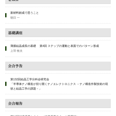
新材料創成で思うこと
朝日 一
基礎講座
薄膜結晶成長の基礎 第4回 ステップの運動と表面でのパターン形成
上羽 牧夫
会合予告
第132回結晶工学分科会研究会
「半導体ナノ構造が切り開くナノエレクトロニクス －ナノ構造作製技術の現
状と結晶工学の課題－」
会合報告