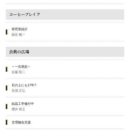
コーヒーブレイク
研究室紹介
鍋谷 暢一
会員の広場
～一念発起～
佐藤 龍二
石の上にも17年?
笹浦 正弘
結晶工学修行中
櫻井 裕之
文理融合支援