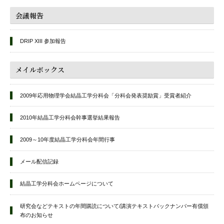
会議報告
DRIP XIII 参加報告
メイルボックス
2009年応用物理学会結晶工学分科会「分科会発表奨励賞」受賞者紹介
2010年結晶工学分科会幹事選挙結果報告
2009～10年度結晶工学分科会年間行事
メール配信記録
結晶工学分科会ホームページについて
研究会などテキストの年間購読について/講演テキストバックナンバー有償頒
布のお知らせ