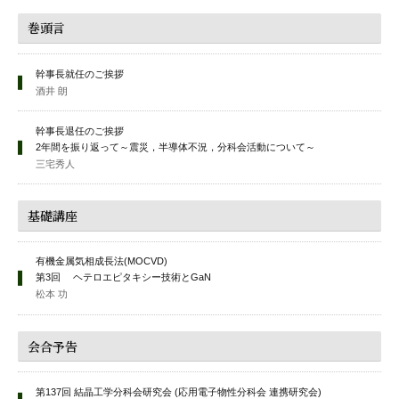
巻頭言
幹事長就任のご挨拶
酒井 朗
幹事長退任のご挨拶
2年間を振り返って～震災，半導体不況，分科会活動について～
三宅秀人
基礎講座
有機金属気相成長法(MOCVD)
第3回 ヘテロエピタキシー技術とGaN
松本 功
会合予告
第137回 結晶工学分科会研究会 (応用電子物性分科会 連携研究会)