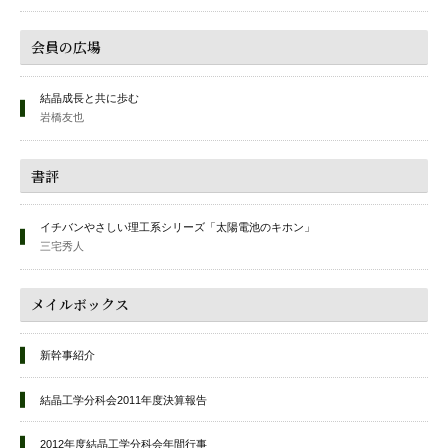
会員の広場
結晶成長と共に歩む
岩橋友也
書評
イチバンやさしい理工系シリーズ「太陽電池のキホン」
三宅秀人
メイルボックス
新幹事紹介
結晶工学分科会2011年度決算報告
2012年度結晶工学分科会年間行事