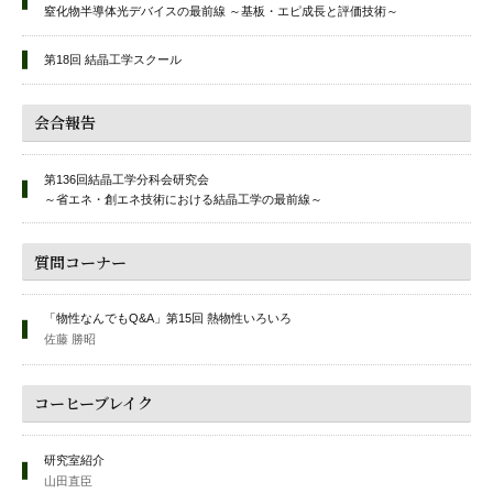
窒化物半導体光デバイスの最前線 ～基板・エピ成長と評価技術～
第18回 結晶工学スクール
会合報告
第136回結晶工学分科会研究会
～省エネ・創エネ技術における結晶工学の最前線～
質問コーナー
「物性なんでもQ&A」第15回 熱物性いろいろ
佐藤 勝昭
コーヒーブレイク
研究室紹介
山田直臣