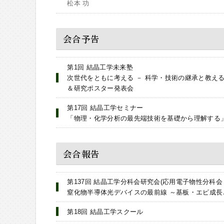
松本 功
会合予告
第1回 結晶工学未来塾
次世代をともに考える － 科学・技術の継承と教え
＆研究ポスター発表会
第17回 結晶工学セミナー
「物理・化学分析の最先端技術を基礎から理解する
会合報告
第137回 結晶工学分科会研究会(応用電子物性分科会
窒化物半導体光デバイスの最前線 ～基板・エピ成長
第18回 結晶工学スクール