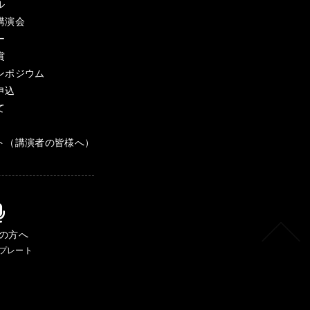
ル
講演会
ー
賞
ンポジウム
申込
て
ト（講演者の皆様へ）
の方へ
プレート