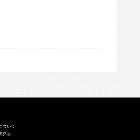
事
について
研究会