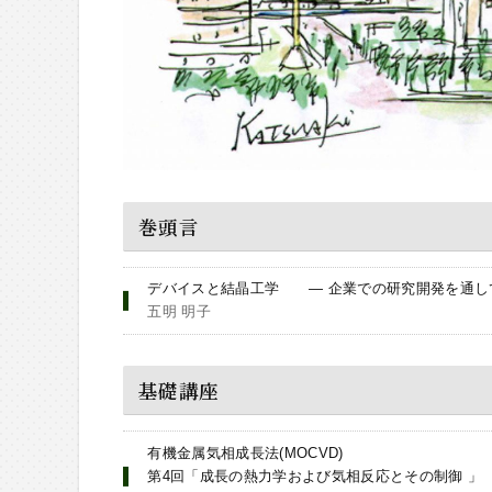
巻頭言
デバイスと結晶工学 ― 企業での研究開発を通し
五明 明子
基礎講座
有機金属気相成長法(MOCVD)
第4回「成長の熱力学および気相反応とその制御 」