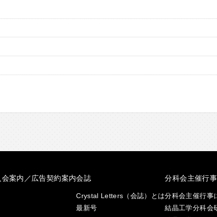
入会案内／広告契約案内
会誌
分科会主催行
Crystal Letters（会誌）とは
分科会主催行事
最新号
結晶工学分科会