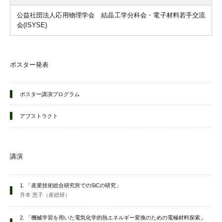
公益社団法人応用物理学会 結晶工学分科会・電子材料若手交流
会(ISYSE)
ポスター発表
ポスター講演プログラム
アブストラクト
講演
1. 「産業技術総合研究所でのSiCの研究」
升本 恵子（産総研）
2. 「機械学習を用いた電気化学的熱エネルギー変換のための電極材料探索」