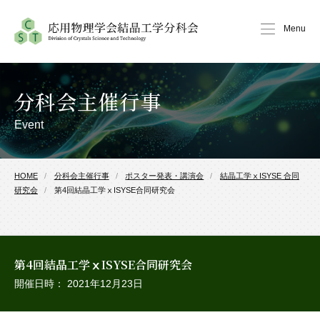
Menu
分科会主催行事
Event
HOME
分科会主催行事
ポスター発表・講演会
結晶工学ⅹISYSE 合同
研究会
第4回結晶工学ⅹISYSE合同研究会
第4回結晶工学ⅹISYSE合同研究会
開催日時： 2021年12月23日