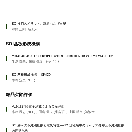
SOI技術のメリット、課題および展望
岸野 正剛 (姫工大)
SOI基板形成機構
Epitaxial Layer Transfer(ELTRANR) Technology for SOI-Epi WafersTM
米原 隆夫、佐藤 信彦 (キャノン)
SOI基板形成機構 —SIMOX
中嶋 定夫 (NTT)
結晶欠陥評価
PLおよび陽電子消滅による欠陥評価
小椋 厚志 (NEC)、田島 道夫 (宇宙研)、上殿 明良 (筑波大)
SOI層への不純物拡散と電気特性 —SOI活性層中のキャリア分布と不純物拡散
の遅延現象—