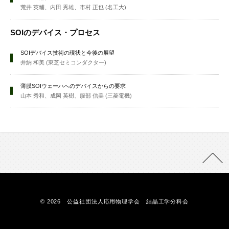
荒井 英輔、内田 秀雄、市村 正也 (名工大)
SOIのデバイス・プロセス
SOIデバイス技術の現状と今後の展望
井納 和美 (東芝セミコンダクター)
薄膜SOIウェーハへのデバイスからの要求
山本 秀和、成岡 英樹、服部 信美 (三菱電機)
© 2026 公益社団法人応用物理学会 結晶工学分科会