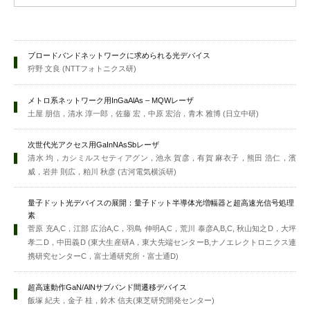
ブロードバンドネットワークに求められる光デバイス
狩野 文良 (NTTフォトニクス研)
メトロ系ネットワーク用InGaAlAs – MQWレーザ
土屋 朋信，清水 淳一郎，佐藤 宏，中原 宏治，青木 雅博 (日立中研)
次世代光アクセス用GaInNAsSbレーザ
清水 均，カシミルスセティアグン，池永 賀彦，有賀 麻衣子，熊田 浩仁，濱
威，岩井 則広，粕川 秋彦 (古河電気横浜研)
量子ドット光デバイスの展開：量子ドット半導体光増幅器と超高速光信号処理
素
菅原 充A,C，江部 広治A,C，羽鳥 伸明A,C，荒川 泰彦A,B,C, 秋山知之D，大坪
孝二D，中田義D (東大生産研A，東大先端センターB,ナノエレクトロニクス連
携研究センターC，富士通研究所・富士通D)
超高速動作GaN/AlNサブバンド間遷移デバイス
飯塚 紀夫，金子 桂，鈴木 信夫(東芝研究開発センター)