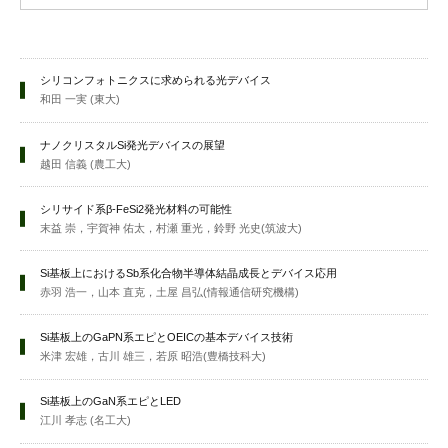
シリコンフォトニクスに求められる光デバイス
和田 一実 (東大)
ナノクリスタルSi発光デバイスの展望
越田 信義 (農工大)
シリサイド系β-FeSi2発光材料の可能性
末益 崇，宇賀神 佑太，村瀬 重光，鈴野 光史(筑波大)
Si基板上におけるSb系化合物半導体結晶成長とデバイス応用
赤羽 浩一，山本 直克，土屋 昌弘(情報通信研究機構)
Si基板上のGaPN系エピとOEICの基本デバイス技術
米津 宏雄，古川 雄三，若原 昭浩(豊橋技科大)
Si基板上のGaN系エピとLED
江川 孝志 (名工大)