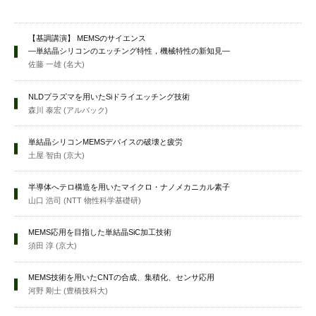
【基調講演】 MEMSのサイエンス
—単結晶シリコンのエッチング特性，機械特性の新知見—
佐藤 一雄 (名大)
NLDプラズマを用いたSiドライエッチング技術
森川 泰宏 (アルバック)
単結晶シリコンMEMSデバイスの破壊と疲労
土屋 智由 (京大)
半導体へテロ構造を用いたマイクロ・ナノメカニカル素子
山口 浩司 (NTT 物性科学基礎研)
MEMS応用を目指した単結晶SiC加工技術
須田 淳 (京大)
MEMS技術を用いたCNTの合成、集積化、センサ応用
河野 剛士 (豊橋技科大)