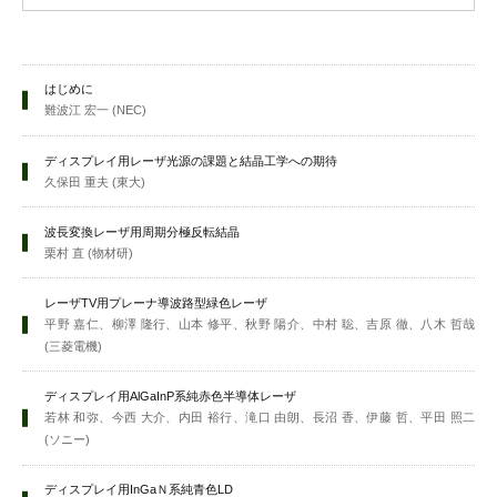
はじめに
難波江 宏一 (NEC)
ディスプレイ用レーザ光源の課題と結晶工学への期待
久保田 重夫 (東大)
波長変換レーザ用周期分極反転結晶
栗村 直 (物材研)
レーザTV用プレーナ導波路型緑色レーザ
平野 嘉仁、柳澤 隆行、山本 修平、秋野 陽介、中村 聡、吉原 徹、八木 哲哉
(三菱電機)
ディスプレイ用AlGaInP系純赤色半導体レーザ
若林 和弥、今西 大介、内田 裕行、滝口 由朗、長沼 香、伊藤 哲、平田 照二
(ソニー)
ディスプレイ用InGaＮ系純青色LD