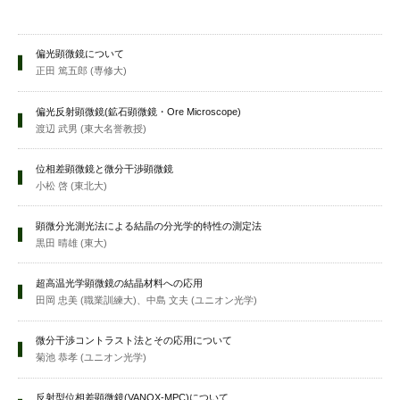
偏光顕微鏡について
正田 篤五郎 (専修大)
偏光反射顕微鏡(鉱石顕微鏡・Ore Microscope)
渡辺 武男 (東大名誉教授)
位相差顕微鏡と微分干渉顕微鏡
小松 啓 (東北大)
顕微分光測光法による結晶の分光学的特性の測定法
黒田 晴雄 (東大)
超高温光学顕微鏡の結晶材料への応用
田岡 忠美 (職業訓練大)、中島 文夫 (ユニオン光学)
微分干渉コントラスト法とその応用について
菊池 恭孝 (ユニオン光学)
反射型位相差顕微鏡(VANOX-MPC)について