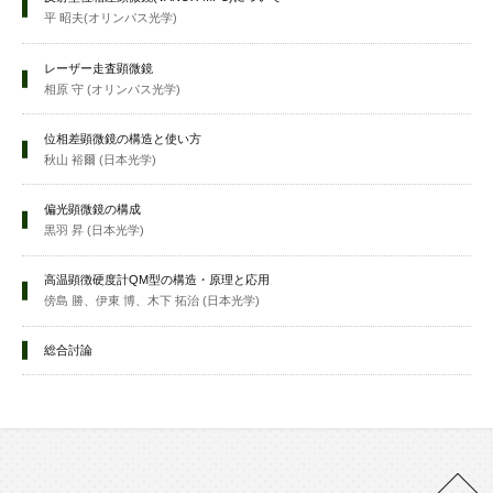
平 昭夫(オリンパス光学)
レーザー走査顕微鏡
相原 守 (オリンパス光学)
位相差顕微鏡の構造と使い方
秋山 裕爾 (日本光学)
偏光顕微鏡の構成
黒羽 昇 (日本光学)
高温顕徴硬度計QM型の構造・原理と応用
傍島 勝、伊東 博、木下 拓治 (日本光学)
総合討論