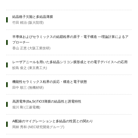
結晶格子欠陥と多結晶薄膜
竹田 精治 (阪大院理)
半導体およびセラミックスの結勗粒界の原子・電子構造 —理論計算によるア
プローチ—
香山 正恵 (大阪工業技研)
レーザアニールを用いた多結晶シリコン膜形成とその電子デバイスへの応用
鮫島 俊之 (東京農工大)
機能性セラミックス粒界の反応・構造と電子状態
田中 順三 (無機材研)
高誘電率(Ba,Sr)TiO3薄膜の結晶性と誘電特性
堀川 剛 (三菱電機)
Al配線のマイグレーションと多結晶の性質との関わり
岡林 秀和 (NEC研究開発グループ)