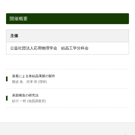
開催概要
主催
公益社団法人応用物理学会 結晶工学分科会
蒸着による単結晶薄膜の製作
難波 進、河津 璋 (理研)
表面構造の研究法
砂川 一郎 (地質調査所)