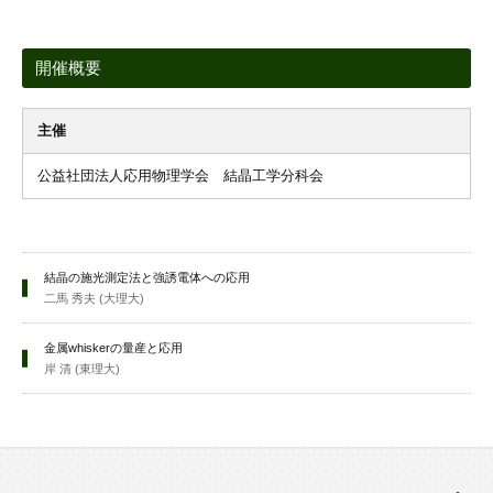
開催概要
主催
公益社団法人応用物理学会 結晶工学分科会
結晶の施光測定法と強誘電体への応用
二馬 秀夫 (大理大)
金属whiskerの量産と応用
岸 清 (東理大)