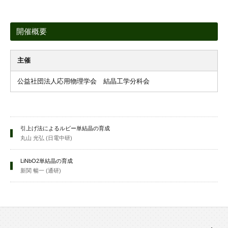
開催概要
主催
公益社団法人応用物理学会 結晶工学分科会
引上げ法によるルビー単結晶の育成
丸山 光弘 (日電中研)
LiNbO2単結晶の育成
新関 暢一 (通研)