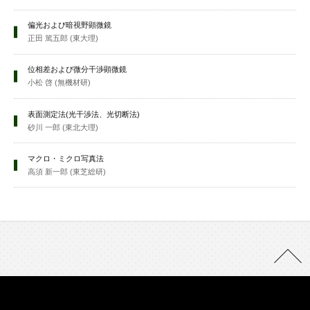
偏光および暗視野顕微鏡
正田 篤五郎 (東大理)
位相差および微分干渉顕微鏡
小松 啓 (無機材研)
表面測定法(光干渉法、光切断法)
砂川 一郎 (東北大理)
マクロ・ミクロ写真法
高須 新一郎 (東芝総研)