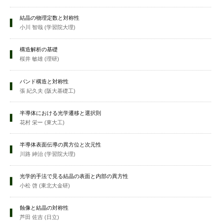
結晶の物理定数と対称性
小川 智哉 (学習院大理)
構造解析の基礎
桜井 敏雄 (理研)
バンド構造と対称性
張 紀久夫 (阪大基礎工)
半導体における光学遷移と選択則
花村 栄ー (東大工)
半導体表面伝導の異方位と次元性
川路 紳治 (学習院大理)
光学的手法で見る結晶の表面と内部の異方性
小松 啓 (東北大金研)
蝕像と結晶の対称性
芦田 佐吉 (日立)