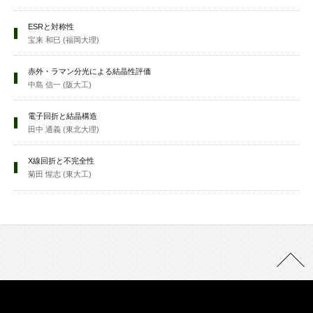
ESRと対称性
宝来 和巳 (福岡大理)
赤外・ラマン分光による結晶性評価
中島 信一 (阪大工)
電子回折と結晶構造
田中 通義 (東北大理)
X線回折と不完全性
菊田 惺志 (東大工)