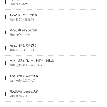
田渕 雅夫 (名大工)
結晶と電子回折 (実践編)
酒井 朗 (阪大基礎工)
結晶とX線回折 (実践編)
斉藤 啓介 (リガク)
結晶の格子と電子状態
藤崎 芳久 (日立中研)
バンド構造を用いた材料開発 (実践編)
神谷 利夫 (東工大応セラ研)
光学的評価の基礎と実践
山口 敦史 (金沢工大工)
電気的評価の基礎と実践
須田 淳 (京大工)