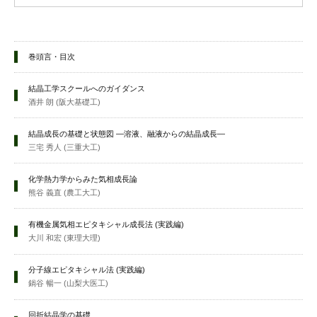
巻頭言・目次
結晶工学スクールへのガイダンス
酒井 朗 (阪大基礎工)
結晶成長の基礎と状態図 —溶液、融液からの結晶成長—
三宅 秀人 (三重大工)
化学熱力学からみた気相成長論
熊谷 義直 (農工大工)
有機金属気相エピタキシャル成長法 (実践編)
大川 和宏 (東理大理)
分子線エピタキシャル法 (実践編)
鍋谷 暢一 (山梨大医工)
回折結晶学の基礎