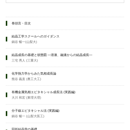
巻頭言・目次
結晶工学スクールへのガイダンス
鍋谷 暢一(山梨大)
結晶成長の基礎と状態図 —溶液、融液からの結晶成長—
三宅 秀人 (三重大)
化学熱力学からみた気相成長論
熊谷 義直 (農工大工)
有機金属気相エピタキシャル成長法 (実践編)
大川 和宏 (東理大理)
分子線エピタキシャル法 (実践編)
鍋谷 暢一 (山梨大医工)
回折結晶学の基礎