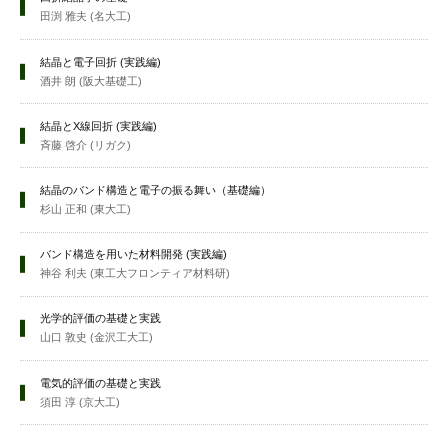
田渕 雅夫 (名大工)
結晶と電子回折 (実践編)
酒井 朗 (阪大基礎工)
結晶とX線回折 (実践編)
斉藤 啓介 (リガク)
結晶のバンド構造と電子の振る舞い（基礎編）
杉山 正和 (東大工)
バンド構造を用いた材料開発 (実践編)
神谷 利夫 (東工大フロンティア材料研)
光学的評価の基礎と実践
山口 敦史 (金沢工大工)
電気的評価の基礎と実践
須田 淳 (京大工)