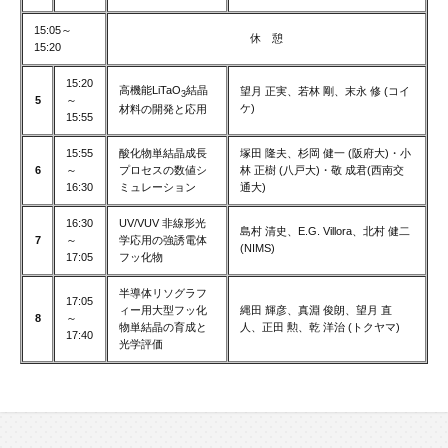
15:05～
休 憩
15:20
15:20
高機能LiTaO
結晶
望月 正実、若林 剛、末永 修 (コイ
3
5
～
ケ)
材料の開発と応用
15:55
15:55
酸化物単結晶成長
塚田 隆夫、杉岡 健一 (阪府大)・小
6
～
プロセスの数値シ
林 正樹 (八戸大)・敬 成君(西南交
16:30
ミュレーション
通大)
16:30
UV/VUV 非線形光
島村 清史、E.G. Villora、北村 健二
7
～
学応用の強誘電体
(NIMS)
17:05
フッ化物
半導体リソグラフ
17:05
ィー用大型フッ化
縄田 輝彦、真淵 俊朗、望月 直
8
～
物単結晶の育成と
人、正田 勲、乾 洋治 (トクヤマ)
17:40
光学評価