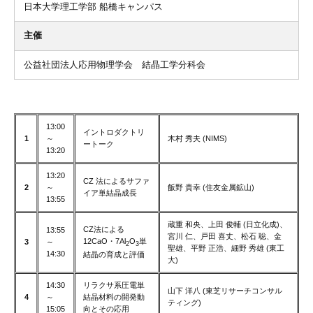
日本大学理工学部 船橋キャンパス
主催
公益社団法人応用物理学会 結晶工学分科会
13:00
イントロダクトリ
1
～
木村 秀夫 (NIMS)
ートーク
13:20
13:20
CZ 法によるサファ
2
～
飯野 貴幸 (住友金属鉱山)
イア単結晶成長
13:55
蔵重 和央、上田 俊輔 (日立化成)、
CZ法による
13:55
宮川 仁、戸田 喜丈、松石 聡、金
12CaO・7Al
O
単
3
～
2
3
聖雄、平野 正浩、細野 秀雄 (東工
14:30
結晶の育成と評価
大)
14:30
リラクサ系圧電単
山下 洋八 (東芝リサーチコンサル
4
～
結晶材料の開発動
ティング)
15:05
向とその応用