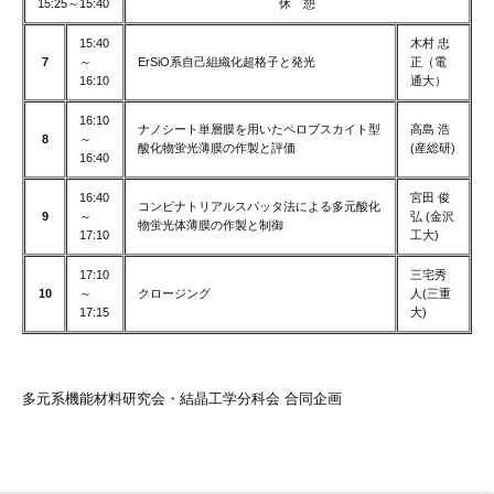
15:25～15:40
休 憩
15:40
木村 忠
7
～
ErSiO系自己組織化超格子と発光
正（電
16:10
通大）
16:10
ナノシート単層膜を用いたペロブスカイト型
高島 浩
8
～
酸化物蛍光薄膜の作製と評価
(産総研)
16:40
16:40
宮田 俊
コンビナトリアルスパッタ法による多元酸化
9
～
弘 (金沢
物蛍光体薄膜の作製と制御
17:10
工大)
17:10
三宅秀
10
～
クロージング
人(三重
17:15
大)
多元系機能材料研究会・結晶工学分科会 合同企画