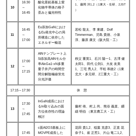
16:30
酸化亜鉛基板上窒
1、藤岡 洋1,2（1東大・生研、2JST
10
～
化物半導体の格子
）
16:45
歪みと偏光特性
Eu添加GaNにおけ
16:45
若松 龍太、李 東建、Dolf
るEu発光中心の局
11
～
Timmerman、児島 貴徳、小泉
所構造に依存した
17:00
淳、藤原 康文（阪大院・工）
エネルギー輸送
AlNテンプレート上
Si添加高AlNモル分
秩父 重英1、石川 陽一1、古澤 健
17:00
率AlxGa1-xN多重
太郎1、田代 公則1、大友 友美
12
～
量子井戸の時間空
1、三宅 秀人2、平松 和政2（1東
17:15
間分解陰極線蛍光
北大・多元研、2三重大・工）
分光評価
17:15～17:30
休 憩
InGaN成長におけ
17:30
るIn取り込みの面
藤村 侑、村上 尚、熊谷 義直、纐
13
～
方位依存性の理論
纈 明伯 （東京農工大・工）
17:45
検討
c面Al2O3基板上に
花田 貴1,2、稲葉 克彦3、正直 花
17:45
MOVPE成長した
奈子1、崔 正焄1、片山 竜二1,2、