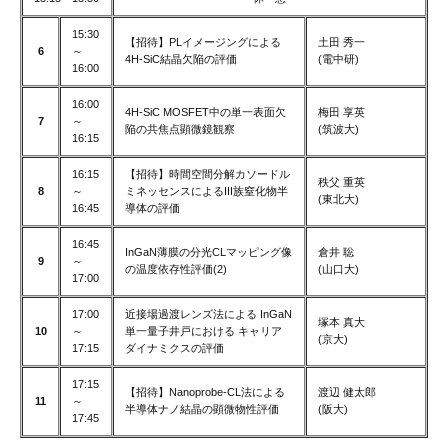
15:30
【招待】PLイメージングによる
土田 秀一
6
～
4H-SiC結晶欠陥の評価
(電中研)
16:00
16:00
4H-SiC MOSFET中の単一表面欠
梅田 享英
7
～
陥の共焦点顕微鏡観察
(筑波大)
16:15
16:15
【招待】時間空間分解カソードル
秩父 重英
8
～
ミネッセンスによるIII族窒化物半
(東北大)
16:45
導体の評価
16:45
InGaN薄膜の分光CLマッピング像
倉井 聡
9
～
の温度依存性評価(2)
(山口大)
17:00
17:00
近接場過渡レンズ法による InGaN
塚本 真大
10
～
単一量子井戸における キャリア
(京大)
17:15
ダイナミクスの評価
17:15
【招待】Nanoprobe-CL法による
渡辺 健太郎
11
～
半導体ナノ結晶の顕微物性評価
(阪大)
17:45