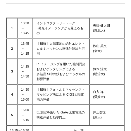
13:30
イントロダクトリートーク
沓掛 健太朗
1
～
~発光イメージングから見えるも
(東北大)
13:45
の~
13:45
【招待】太陽電池の絶対エレクト
秋山 英文
2
～
ロルミネッセンス画像計測法と応
(東大)
14:15
用
PLイメージングを用いた強制汚染
14:15
およびゲッタリングによる
鈴木 涼太
3
～
多結晶 Si中の鉄およびニッケルの
(明治大)
14:30
影響評価
14:30
【招待】フォトルミネッセンス・
白方 祥
4
～
マッピング法による CIGS太陽電
(愛媛大)
15:00
池の評価
15:00
EL測定を用いた GaAs太陽電池の
井上智之
5
～
構造評価と効率向上
(東大)
15:15
15:15～15:30
休 憩