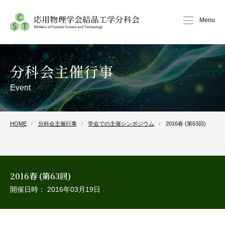
Menu
分科会主催行事
Event
HOME
分科会主催行事
学会での主催シンポジウム
2016春 (第63回)
2016春 (第63回)
開催日時： 2016年03月19日