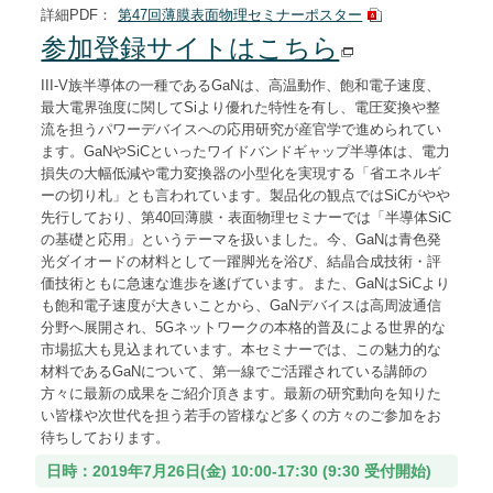
詳細PDF：
第47回薄膜表面物理セミナーポスター
参加登録サイトはこちら
III-V族半導体の一種であるGaNは、高温動作、飽和電子速度、
最大電界強度に関してSiより優れた特性を有し、電圧変換や整
流を担うパワーデバイスへの応用研究が産官学で進められてい
ます。GaNやSiCといったワイドバンドギャップ半導体は、電力
損失の大幅低減や電力変換器の小型化を実現する「省エネルギ
ーの切り札」とも言われています。製品化の観点ではSiCがやや
先行しており、第40回薄膜・表面物理セミナーでは「半導体SiC
の基礎と応用」というテーマを扱いました。今、GaNは青色発
光ダイオードの材料として一躍脚光を浴び、結晶合成技術・評
価技術ともに急速な進歩を遂げています。また、GaNはSiCより
も飽和電子速度が大きいことから、GaNデバイスは高周波通信
分野へ展開され、5Gネットワークの本格的普及による世界的な
市場拡大も見込まれています。本セミナーでは、この魅力的な
材料であるGaNについて、第一線でご活躍されている講師の
方々に最新の成果をご紹介頂きます。最新の研究動向を知りた
い皆様や次世代を担う若手の皆様など多くの方々のご参加をお
待ちしております。
日時：2019年7月26日(金) 10:00-17:30 (9:30 受付開始)