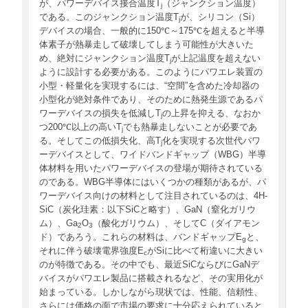
が、パワーデバイス接合温度T
（ジャンクション温度）
j
である。このジャンクション温度T
が、シリコン（Si）
j
デバイスの場合、一般的に150℃～175℃を超えると半導
体素子が熱暴走して破壊してしまう可能性が大きいた
め、絶対にジャンクション温度T
が上記温度を超えない
j
ように設計する必要がある。このようにパワエレ装置の
小型・軽量化を実現するには、“空間”を含めた冷却器の
小型化が絶対条件であり、そのために熱発生源であるパ
ワーデバイスの損失を低減しT
の上昇を抑える、なおか
j
つ200℃以上の高いT
でも熱暴走しないことが必要であ
j
る。そしてこの低損失化、高T
化を実現する次世代パワ
j
ーデバイスとして、ワイドバンドギャップ（WBG）半導
体材料を用いたパワーデバイスの登場が期待されている
のである。WBG半導体にはいくつかの種類があるが、パ
ワーデバイス向けの材料として注目されているのは、4H-
SiC（炭化珪素：以下SiCと略す）、GaN（窒化ガリウ
ム）、Ga
O
（酸化ガリウム）、そしてC（ダイアモン
2
3
ド）であろう。これらの材料は、バンドギャップE
と、
g
それに伴う破壊電界強度E
がSiに比べて桁違いに大きい
c
のが特徴である。その中でも、最近SiCならびにGaNデ
バイスがパワエレ製品に搭載されるなど、その実用化が
始まっている。しかしながら現状では、性能、信頼性、
さらには価格の面で市場の要求に十分応えられていると