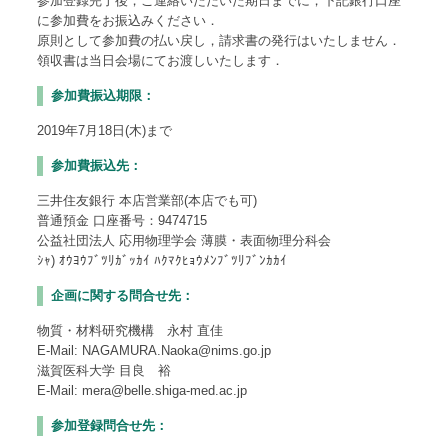
参加登録完了後，ご連絡いただいた期日までに，下記銀行口座
に参加費をお振込みください．
原則として参加費の払い戻し，請求書の発行はいたしません．
領収書は当日会場にてお渡しいたします．
参加費振込期限：
2019年7月18日(木)まで
参加費振込先：
三井住友銀行 本店営業部(本店でも可)
普通預金 口座番号：9474715
公益社団法人 応用物理学会 薄膜・表面物理分科会
ｼｬ) ｵｳﾖｳﾌﾞﾂﾘｶﾞｯｶｲ ﾊｸﾏｸﾋｮｳﾒﾝﾌﾞﾂﾘﾌﾞﾝｶｶｲ
企画に関する問合せ先：
物質・材料研究機構 永村 直佳
E-Mail: NAGAMURA.Naoka@nims.go.jp
滋賀医科大学 目良 裕
E-Mail: mera@belle.shiga-med.ac.jp
参加登録問合せ先：