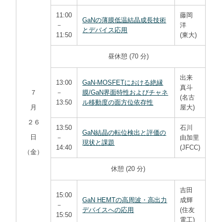
11:00
藤岡
GaNの薄膜低温結晶成長技術
－
洋
とデバイス応用
11:50
(東大)
昼休憩 (70 分)
出来
13:00
GaN-MOSFETにおける絶縁
真斗
７
－
膜/GaN界面特性およびチャネ
(名古
13:50
ル移動度の面方位依存性
月
屋大)
２６
13:50
石川
GaN結晶の転位検出と評価の
日
－
由加里
現状と課題
14:40
(JFCC)
（金）
休憩 (20 分)
吉田
15:00
GaN HEMTの高周波・高出力
成輝
－
デバイスへの応用
(住友
15:50
電工)