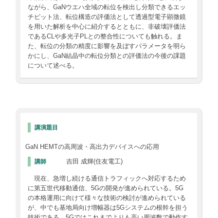
ながら、GaNウエハ全域の転位を検出し分類できるエッ
チピット法、転位構造の評価法として透過型電子顕微鏡
を用いた解析を中心に紹介するとともに、非破壊評価法
であるCLや多光子PLとの整合性についても触れる。ま
た、転位の分類の精度に影響を及ぼすパラメータを明ら
かにし、GaN結晶中の転位分類との評価法の今後の課題
について述べる。
講演題目
GaN HEMTの高周波・高出力デバイスへの応用
吉田 成輝(住友電工)
講師
現在、急増し続ける通信トラフィックへ対応するため
に第五世代移動通信、5Gの開発が進められている。5G
の本格運用に向けて様々な技術の検討が進められている
が、中でも基地局向け増幅器は5Gシステムの根幹を担う
技術である。5Gではこれまでよりも高い周波数で動作す