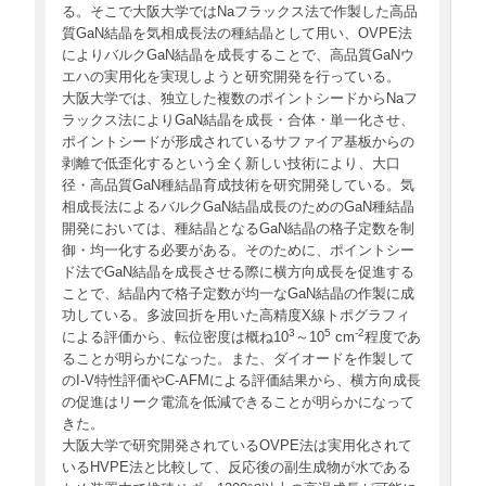
る。そこで大阪大学ではNaフラックス法で作製した高品
質GaN結晶を気相成長法の種結晶として用い、OVPE法
によりバルクGaN結晶を成長することで、高品質GaNウ
エハの実用化を実現しようと研究開発を行っている。
大阪大学では、独立した複数のポイントシードからNaフ
ラックス法によりGaN結晶を成長・合体・単一化させ、
ポイントシードが形成されているサファイア基板からの
剥離で低歪化するという全く新しい技術により、大口
径・高品質GaN種結晶育成技術を研究開発している。気
相成長法によるバルクGaN結晶成長のためのGaN種結晶
開発においては、種結晶となるGaN結晶の格子定数を制
御・均一化する必要がある。そのために、ポイントシー
ド法でGaN結晶を成長させる際に横方向成長を促進する
ことで、結晶内で格子定数が均一なGaN結晶の作製に成
功している。多波回折を用いた高精度X線トポグラフィ
3
5
-2
による評価から、転位密度は概ね10
～10
cm
程度であ
ることが明らかになった。また、ダイオードを作製して
のI-V特性評価やC-AFMによる評価結果から、横方向成長
の促進はリーク電流を低減できることが明らかになって
きた。
大阪大学で研究開発されているOVPE法は実用化されて
いるHVPE法と比較して、反応後の副生成物が水である