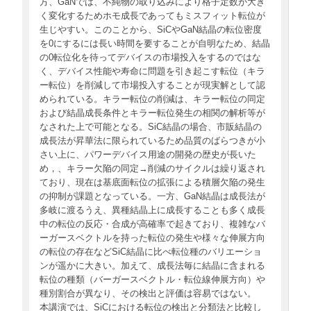
方、GaNでは、不純物の取り込みにより格子定数が大き
く変化するためホモ成長であってもミスフィット転位が
生じやすい。このことから、SiCやGaN結晶の転位密度
を0にするには長い時間を要することが自明なため、結晶
の0転位化を待ってデバイスの市場投入をするのではな
く、デバイス性能や寿命に問題を引き起こす転位（キラ
ー転位）を削減して市場投入することが現実解として認
められている。キラー転位の削減は、キラー転位の同定
および結晶成長条件とキラー転位発生の相関の解析等が
なされた上で可能となる。SiC結晶の場合、市販結晶の
成長法が昇華法に限られているため品質のばらつきが小
さい上に、パワーデバイス用途の開発の歴史が長いた
め，、キラー欠陥の同定→削減のサイクルは繰り返され
ており、現在は基底面転位の拡張による積層欠陥の発生
の抑制が課題となっている。一方、GaN結晶は成長法が
多岐に渡るうえ、異種結晶上に成長することも多く成長
中の転位の反応・合成が高確率で起きており、複雑なバ
ーガースベクトルを持った転位の発生や様々な伸展方向
の転位の存在などSiC結晶に比べ転位種のバリエーショ
ンが遥かに大きい。加えて、成長法毎に結晶に含まれる
転位の種類（バーガースベクトル・転位線伸展方向）や
種別割合が異なり、その検出と評価は容易ではない。
本講演では、SiCにおける転位の検出と分類法と比較し