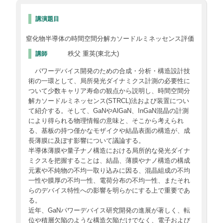
講演題目
窒化物半導体の時間空間分解カソードルミネッセンス評価
秩父 重英(東北大)
講師
パワーデバイス開発のための合成・分析・構造設計技
術の一環として、局所発光ダイナミクス計測の必要性に
ついて少数キャリア寿命の観点から説明し、時間空間分
解カソードルミネッセンス(STRCL)法および装置につい
て紹介する。そして、GaNやAlGaN、InGaN混晶の計測
により得られる物理情報の意味と、そこから考えられ
る、基板の持つ僅かなモザイクや結晶表面の構造が、成
長薄膜に及ぼす影響について議論する。
半導体薄膜や量子ナノ構造における局所的な発光ダイナ
ミクスを把握することは、結晶、薄膜やナノ構造の構成
元素や不純物の不均一取り込みに因る、混晶組成の不均
一性や膜厚の不均一性、電荷分布の不均一性、またそれ
らのデバイス特性への影響を明らかにする上で重要であ
る。
近年、GaNパワーデバイス研究開発の進展が著しく、転
位や積層欠陥のような構造欠陥だけでなく、電子および