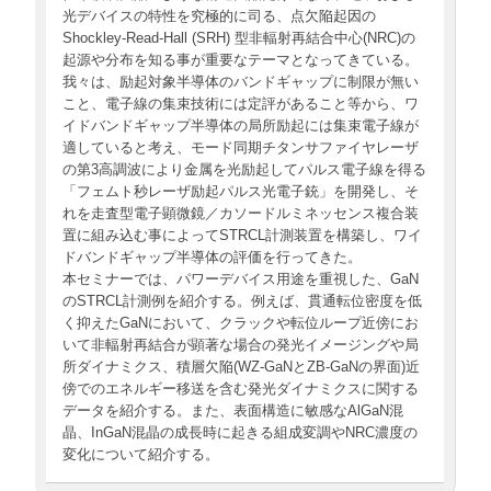
光デバイスの特性を究極的に司る、点欠陥起因の
Shockley-Read-Hall (SRH) 型非輻射再結合中心(NRC)の
起源や分布を知る事が重要なテーマとなってきている。
我々は、励起対象半導体のバンドギャップに制限が無い
こと、電子線の集束技術には定評があること等から、ワ
イドバンドギャップ半導体の局所励起には集束電子線が
適していると考え、モード同期チタンサファイヤレーザ
の第3高調波により金属を光励起してパルス電子線を得る
「フェムト秒レーザ励起パルス光電子銃」を開発し、そ
れを走査型電子顕微鏡／カソードルミネッセンス複合装
置に組み込む事によってSTRCL計測装置を構築し、ワイ
ドバンドギャップ半導体の評価を行ってきた。
本セミナーでは、パワーデバイス用途を重視した、GaN
のSTRCL計測例を紹介する。例えば、貫通転位密度を低
く抑えたGaNにおいて、クラックや転位ループ近傍にお
いて非輻射再結合が顕著な場合の発光イメージングや局
所ダイナミクス、積層欠陥(WZ-GaNとZB-GaNの界面)近
傍でのエネルギー移送を含む発光ダイナミクスに関する
データを紹介する。また、表面構造に敏感なAlGaN混
晶、InGaN混晶の成長時に起きる組成変調やNRC濃度の
変化について紹介する。