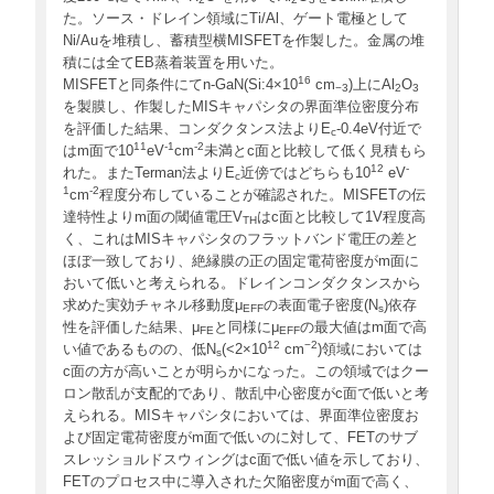
た。ソース・ドレイン領域にTi/Al、ゲート電極として
Ni/Auを堆積し、蓄積型横MISFETを作製した。金属の堆
積には全てEB蒸着装置を用いた。
16
MISFETと同条件にてn-GaN(Si:4×10
cm
)上にAl
O
−3
2
3
を製膜し、作製したMISキャパシタの界面準位密度分布
を評価した結果、コンダクタンス法よりE
-0.4eV付近で
c
11
-1
-2
はm面で10
eV
cm
未満とc面と比較して低く見積もら
12
-
れた。またTerman法よりE
近傍ではどちらも10
eV
c
1
-2
cm
程度分布していることが確認された。MISFETの伝
達特性よりm面の閾値電圧V
はc面と比較して1V程度高
TH
く、これはMISキャパシタのフラットバンド電圧の差と
ほぼ一致しており、絶縁膜の正の固定電荷密度がm面に
おいて低いと考えられる。ドレインコンダクタンスから
求めた実効チャネル移動度μ
の表面電子密度(N
)依存
EFF
s
性を評価した結果、μ
と同様にμ
の最大値はm面で高
FE
EFF
12
−2
い値であるものの、低N
(<2×10
cm
)領域においては
s
c面の方が高いことが明らかになった。この領域ではクー
ロン散乱が支配的であり、散乱中心密度がc面で低いと考
えられる。MISキャパシタにおいては、界面準位密度お
よび固定電荷密度がm面で低いのに対して、FETのサブ
スレッショルドスウィングはc面で低い値を示しており、
FETのプロセス中に導入された欠陥密度がm面で高く、