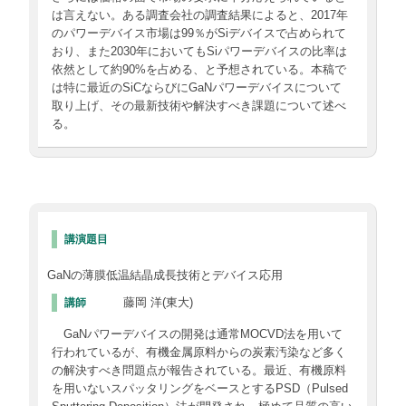
は言えない。ある調査会社の調査結果によると、2017年
のパワーデバイス市場は99％がSiデバイスで占められて
おり、また2030年においてもSiパワーデバイスの比率は
依然として約90%を占める、と予想されている。本稿で
は特に最近のSiCならびにGaNパワーデバイスについて
取り上げ、その最新技術や解決すべき課題について述べ
る。
講演題目
GaNの薄膜低温結晶成長技術とデバイス応用
藤岡 洋(東大)
講師
GaNパワーデバイスの開発は通常MOCVD法を用いて
行われているが、有機金属原料からの炭素汚染など多く
の解決すべき問題点が報告されている。最近、有機原料
を用いないスパッタリングをベースとするPSD（Pulsed