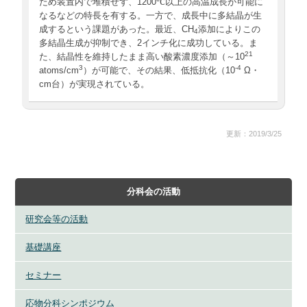
ため装置内で堆積せず、1200℃以上の高温成長が可能に
なるなどの特長を有する。一方で、成長中に多結晶が生
成するという課題があった。最近、CH
添加によりこの
4
多結晶生成が抑制でき、2インチ化に成功している。ま
21
た、結晶性を維持したまま高い酸素濃度添加（～10
3
-4
atoms/cm
）が可能で、その結果、低抵抗化（10
Ω・
cm台）が実現されている。
更新：2019/3/25
分科会の活動
研究会等の活動
基礎講座
セミナー
応物分科シンポジウム