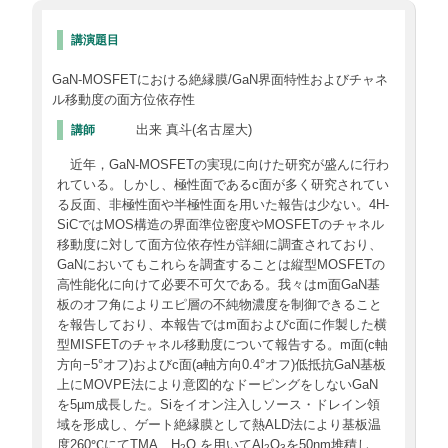
講演題目
GaN-MOSFETにおける絶縁膜/GaN界面特性およびチャネ
ル移動度の面方位依存性
出来 真斗(名古屋大)
講師
近年，GaN-MOSFETの実現に向けた研究が盛んに行わ
れている。しかし、極性面であるc面が多く研究されてい
る反面、非極性面や半極性面を用いた報告は少ない。4H-
SiCではMOS構造の界面準位密度やMOSFETのチャネル
移動度に対して面方位依存性が詳細に調査されており、
GaNにおいてもこれらを調査することは縦型MOSFETの
高性能化に向けて必要不可欠である。我々はm面GaN基
板のオフ角によりエピ層の不純物濃度を制御できること
を報告しており、本報告ではm面およびc面に作製した横
型MISFETのチャネル移動度について報告する。m面(c軸
方向−5°オフ)およびc面(a軸方向0.4°オフ)低抵抗GaN基板
上にMOVPE法により意図的なドーピングをしないGaN
を5µm成長した。Siをイオン注入しソース・ドレイン領
域を形成し、ゲート絶縁膜として熱ALD法により基板温
度260℃にてTMA、H
O を用いてAl
O
を50nm堆積し
2
2
3