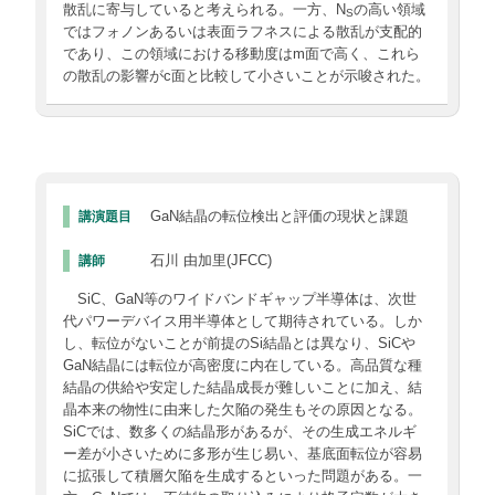
散乱に寄与していると考えられる。一方、N
の高い領域
S
ではフォノンあるいは表面ラフネスによる散乱が支配的
であり、この領域における移動度はm面で高く、これら
の散乱の影響がc面と比較して小さいことが示唆された。
GaN結晶の転位検出と評価の現状と課題
講演題目
石川 由加里(JFCC)
講師
SiC、GaN等のワイドバンドギャップ半導体は、次世
代パワーデバイス用半導体として期待されている。しか
し、転位がないことが前提のSi結晶とは異なり、SiCや
GaN結晶には転位が高密度に内在している。高品質な種
結晶の供給や安定した結晶成長が難しいことに加え、結
晶本来の物性に由来した欠陥の発生もその原因となる。
SiCでは、数多くの結晶形があるが、その生成エネルギ
ー差が小さいために多形が生じ易い、基底面転位が容易
に拡張して積層欠陥を生成するといった問題がある。一