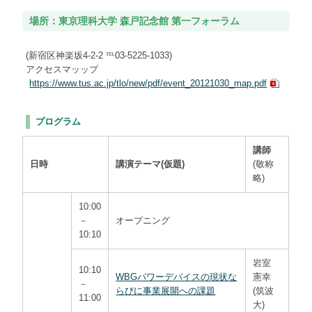
場所：東京理科大学 森戸記念館 第一フォーラム
(新宿区神楽坂4-2-2 ℡03-5225-1033)
アクセスマッップ
https://www.tus.ac.jp/tlo/new/pdf/event_20121030_map.pdf
プログラム
講師
日時
講演テーマ(仮題)
(敬称
略)
10:00
－
オープニング
10:10
岩室
10:10
WBGパワーデバイスの現状な
憲幸
－
らびに事業展開への課題
(筑波
11:00
大)