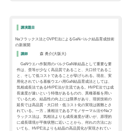
講演題目
Naフラックス法とOVPE法によるGaNバルク結晶育成技術
の新展開
森 勇介(大阪大)
講師
GaNウエハ作製用のバルクGaN単結晶として重要な要
件は、歪等が少なく高品質であること、大口径であるこ
と、そして低コストであることが挙げられる。現在、実
用化されている基板ウエハ用GaN結晶育成法としては、
気相成長法であるHVPE法が主流である。HVPE法では成
長速度が速いという特徴があるものの、異種基板を用い
ているため、結晶性の向上には限界があり、現状技術の
延長では高品質・大口径・低コスト化の実現は困難とさ
れている。一方，液相法であるアモノサーマル法やNaフ
ラックス法は、気相法よりも成長速度が遅いが、原理的
に成長環境が平衡状態に近いことから、何れの方法にお
いても、HVPE法よりも結晶の高品質化が実現されてい