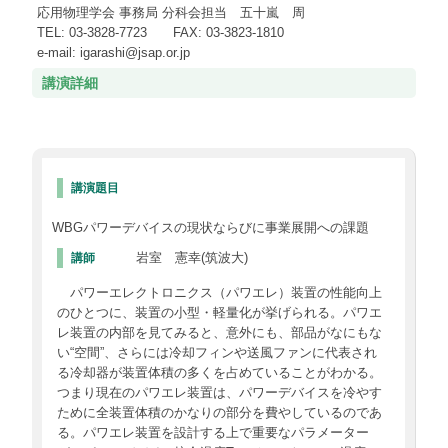
応用物理学会 事務局 分科会担当 五十嵐 周
TEL: 03-3828-7723 FAX: 03-3823-1810
e-mail: igarashi@jsap.or.jp
講演詳細
講演題目
WBGパワーデバイスの現状ならびに事業展開への課題
岩室 憲幸(筑波大)
講師
パワーエレクトロニクス（パワエレ）装置の性能向上
のひとつに、装置の小型・軽量化が挙げられる。パワエ
レ装置の内部を見てみると、意外にも、部品がなにもな
い“空間”、さらには冷却フィンや送風ファンに代表され
る冷却器が装置体積の多くを占めていることがわかる。
つまり現在のパワエレ装置は、パワーデバイスを冷やす
ために全装置体積のかなりの部分を費やしているのであ
る。パワエレ装置を設計する上で重要なパラメーター