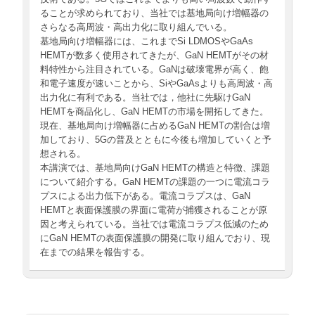
ることが求められており、当社では基地局向け増幅器の
さらなる高周波・高出力化に取り組んでいる。
基地局向け増幅器には、これまでSi LDMOSやGaAs
HEMTが数多く使用されてきたが、GaN HEMTがその材
料特性から注目されている。GaNは破壊電界が高く、飽
和電子速度が速いことから、SiやGaAsよりも高周波・高
出力化に有利である。当社では，他社に先駆けGaN
HEMTを商品化し、GaN HEMTの市場を開拓してきた。
現在、基地局向け増幅器に占めるGaN HEMTの割合は増
加しており、5Gの普及とともに今後も増加していくと予
想される。
本講演では、基地局向けGaN HEMTの構造と特徴、課題
について紹介する。GaN HEMTの課題の一つに電流コラ
プスによる出力低下がある。電流コラプスは、GaN
HEMTと表面保護膜の界面に電荷が捕獲されることが原
因と考えられている。当社では電流コラプス低減のため
にGaN HEMTの表面保護膜の開発に取り組んでおり、現
在までの結果を報告する。