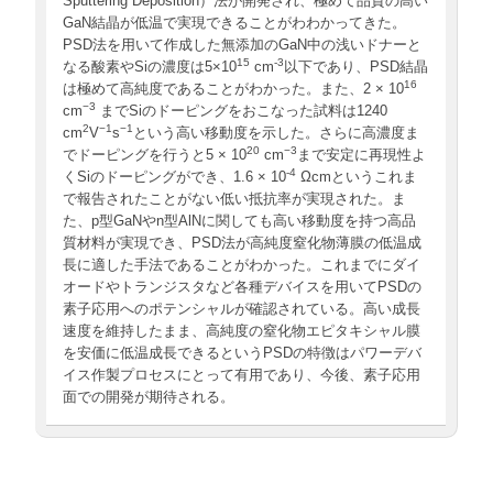
Sputtering Deposition）法が開発され、極めて品質の高い
GaN結晶が低温で実現できることがわわかってきた。
PSD法を用いて作成した無添加のGaN中の浅いドナーと
15
-3
なる酸素やSiの濃度は5×10
cm
以下であり、PSD結晶
16
は極めて高純度であることがわかった。また、2 × 10
−3
cm
までSiのドーピングをおこなった試料は1240
2
−1
−1
cm
V
s
という高い移動度を示した。さらに高濃度ま
20
−3
でドーピングを行うと5 × 10
cm
まで安定に再現性よ
-4
くSiのドーピングができ、1.6 × 10
Ωcmというこれま
で報告されたことがない低い抵抗率が実現された。ま
た、p型GaNやn型AlNに関しても高い移動度を持つ高品
質材料が実現でき、PSD法が高純度窒化物薄膜の低温成
長に適した手法であることがわかった。これまでにダイ
オードやトランジスタなど各種デバイスを用いてPSDの
素子応用へのポテンシャルが確認されている。高い成長
速度を維持したまま、高純度の窒化物エピタキシャル膜
を安価に低温成長できるというPSDの特徴はパワーデバ
イス作製プロセスにとって有用であり、今後、素子応用
面での開発が期待される。