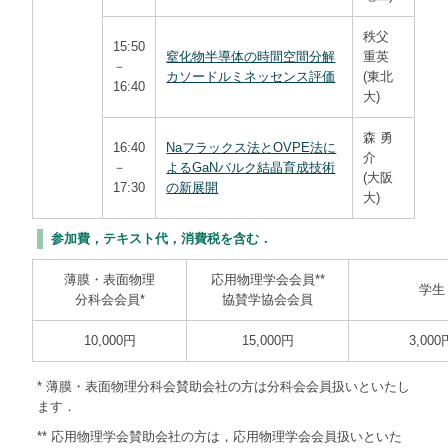
秩父
15:50
窒化物半導体の時間空間分解
重英
－
カソードルミネッセンス評価
(東北
16:40
大)
森 勇
16:40
Naフラックス法とOVPE法に
介
－
よるGaNバルク結晶育成技術
(大阪
17:30
の新展開
大)
参加費，テキスト代，消費税を含む．
薄膜・表面物理
応用物理学会会員**
学生
分科会会員*
協賛学協会会員
10,000円
15,000円
3,000
* 薄膜・表面物理分科会賛助会社の方は分科会会員扱いといたし
ます．
** 応用物理学会賛助会社の方は，応用物理学会会員扱いといた