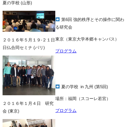
夏の学校 (山形)
第6回 強的秩序とその操作に関わ
る研究会
東京（東京大学本郷キャンパス）
２０１６年５月１９-２１日
日仏合同セミナ (パリ)
プログラム
夏の学校 in 九州 (第5回)
場所：福岡（スコーレ若宮）
２０１６年１月４日 研究
プログラム
会 (東京)