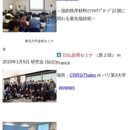
～強的秩序材料のﾏﾙﾁﾌﾟﾛｰﾌﾞ計測に
関わる最先端技術～
東北大学金研セミナ
室
日仏合同セミナ
（第２回） in
2015年1月5日 研究会 (仙台)
France
場所：
CNRS/Thales
et パリ第3大学
program