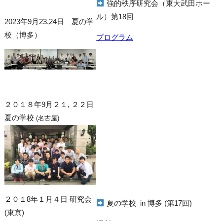
強的秩序研究会（東大武田ホー
ル）第18回
2023年9月23,24日 夏の学
校（博多）
プログラム
２０１８年9月２１, ２２日
夏の学校
(名古屋)
２０１8年１月４日 研究会
夏の学校 in 博多 (第17回)
(東京)