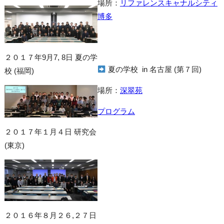
場所：
リファレンスキャナルシティ
博多
２０１７年9月7, 8日 夏の学
夏の学校 in 名古屋 (第７回)
校 (福岡)
場所：
深翠苑
プログラム
２０１７年１月４日 研究会
(東京)
２０１６年８月２６,２７日