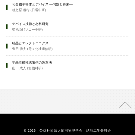
化合物半導体とデバイス —問題と将来—
植之原 道行 (日電中研)
デバイス技術と材料研究
菊池 誠 (ソニー中研)
結晶とエレクトロニクス
豊田 博夫 (電々公社通信研)
非晶性磁性誘電体の製造法
山口 成人 (無機材研)
© 2026 公益社団法人応用物理学会 結晶工学分科会