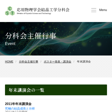
Menu
分科会主催行事
Event
HOME
分科会主催行事
ポスター発表・講演会
年末講演会
年末講演会
の一覧
2011年年末講演会
究極の結晶成長と分析