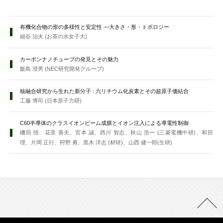
有機化合物の形の多様性と安定性 —大きさ・形・トポロジー
細谷 治夫 (お茶の水女子大)
カーボンナノチューブの発見とその魅力
飯島 澄男 (NEC研究開発グループ)
核融合研究から生れた新分子 : 六リチウム化炭素とその超原子価結合
工藤 博司 (日本原子力研)
C60半導体のクラスイオンビーム成膜とイオン注入による導電性制御
磯田 悟、花里 善夫、宮本 誠、西川 智志、秋山 浩ー (三菱電機中研)、和田
理、片岡 正行、狩野 勇、黒木 洋志 (材研)、山西 健一郎(生研)