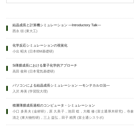
結晶成長と計算機シミュレーション —Introductory Talk—
西永 頌 (東大工)
化学反応シミュレーションの視覚化
小出 昭夫 (日本IBM基礎研)
Si薄膜成長における量子化学的アプローチ
高田 俊和 (日本電気基礎研)
パソコンによる結晶成長シミュレーション —モンテカルロ法—
入沢 寿美 (学習院大理)
積層薄膜成長過程のコンピュータ・シミュレーション
小口 多美夫 (金材研)，原 久美子，池田 稔，大概 修 (富士通厚木研究)，寺倉
清之 (東大物性研)，三上 益弘，田子 精男 (富士通シスラボ)