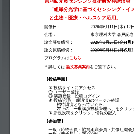
第74回光波センシング技術研究会講演会
「組織分光学に基づくセンシング・イメ
と生物・医療・ヘルスケア応用」
開催日：
2026年6月11日(木)-12
会場：
東京理科大学 森戸記念
論文募集締切：
2026年3月27日(金)
4月
論文原稿締切：
2026年5月11日(月)
5月
プログラムは
こちら
＊詳しくは
論文募集案内
をご覧下さい。
【投稿手順】
① 投稿サイトにアクセス
② ユーザー登録
③ 演題登録・投稿ログイン
④ 投稿管理(一般講演)のページか確認
招待講演となっていたら、
左上の「一般講演投稿管理へ」をクリッ
⑤ 新規投稿をクリック、情報の記入
【参加費】
一般（応物会員・協賛組織会員・共催組織会員）：
一般（非会員）：30,000円