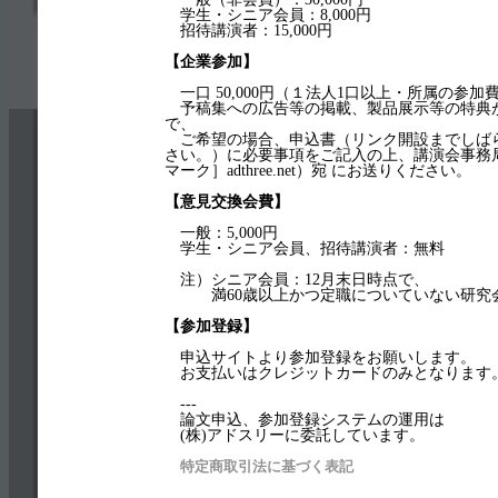
学生・シニア会員：8,000円
招待講演者：15,000円
【企業参加】
一口 50,000円（１法人1口以上・所属の参加
予稿集への広告等の掲載、製品展示等の特典
で、
ご希望の場合、申込書（リンク開設までしば
さい。）に必要事項をご記入の上、講演会事務局（
マーク］adthree.net）宛 にお送りください。
【意見交換会費】
一般：5,000円
学生・シニア会員、招待講演者：無料
注）シニア会員：12月末日時点で、
満60歳以上かつ定職についていない研究
【参加登録】
申込サイトより参加登録をお願いします。
お支払いはクレジットカードのみとなります
---
論文申込、参加登録システムの運用は
(株)アドスリーに委託しています。
特定商取引法に基づく表記