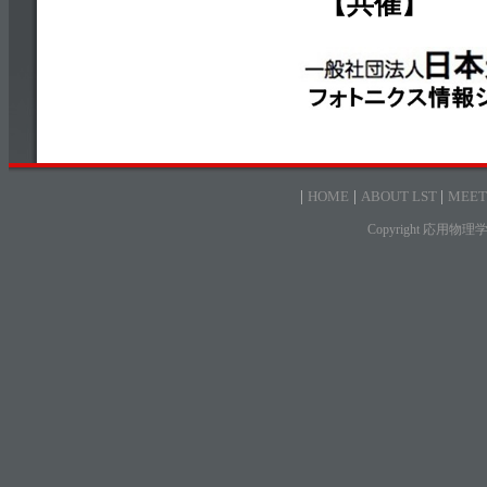
【共催】
|
HOME
|
ABOUT LST
|
MEET
Copyright 応