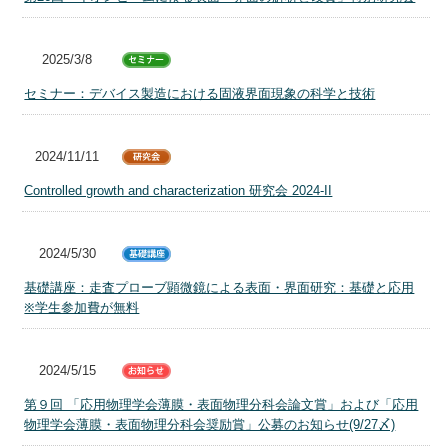
2025/3/8
セミナー：デバイス製造における固液界面現象の科学と技術
2024/11/11
Controlled growth and characterization 研究会 2024-II
2024/5/30
基礎講座：走査プローブ顕微鏡による表面・界面研究：基礎と応用
※学生参加費が無料
2024/5/15
第９回 「応用物理学会薄膜・表面物理分科会論文賞」および「応用
物理学会薄膜・表面物理分科会奨励賞」公募のお知らせ(9/27〆)