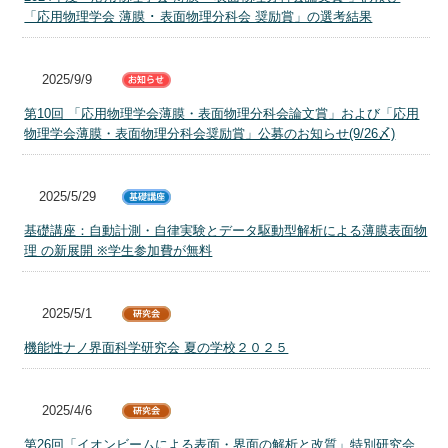
「応用物理学会 薄膜 ･ 表面物理分科会 奨励賞」の選考結果
2025/9/9
第10回 「応用物理学会薄膜・表面物理分科会論文賞」および「応用
物理学会薄膜・表面物理分科会奨励賞」公募のお知らせ(9/26〆)
2025/5/29
基礎講座：自動計測・自律実験とデータ駆動型解析による薄膜表面物
理 の新展開 ※学生参加費が無料
2025/5/1
機能性ナノ界面科学研究会 夏の学校２０２５
2025/4/6
第26回「イオンビームによる表面・界面の解析と改質」特別研究会