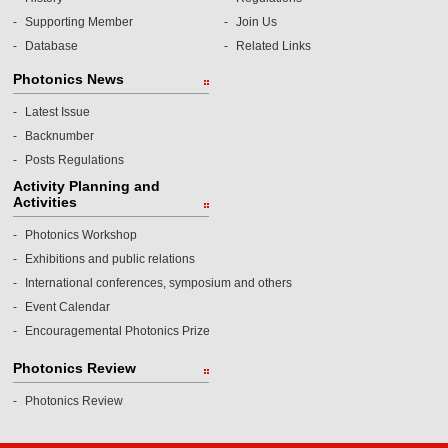
Supporting Member
Join Us
Database
Related Links
Photonics News
Latest Issue
Backnumber
Posts Regulations
Activity Planning and
Activities
Photonics Workshop
Exhibitions and public relations
International conferences, symposium and others
Event Calendar
Encouragemental Photonics Prize
Photonics Review
Photonics Review