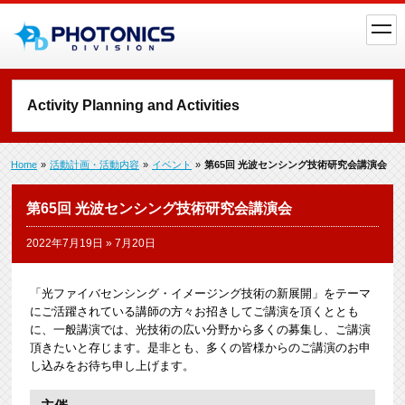
toggl
navig
Activity Planning and Activities
Home
»
活動計画・活動内容
»
イベント
»
第65回 光波センシング技術研究会講演会
第65回 光波センシング技術研究会講演会
2022年7月19日
»
7月20日
「光ファイバセンシング・イメージング技術の新展開」をテーマ
にご活躍されている講師の方々お招きしてご講演を頂くととも
に、一般講演では、光技術の広い分野から多くの募集し、ご講演
頂きたいと存じます。是非とも、多くの皆様からのご講演のお申
し込みをお待ち申し上げます。