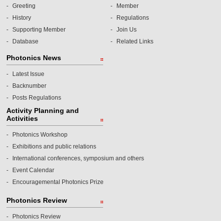
Greeting
Member
History
Regulations
Supporting Member
Join Us
Database
Related Links
Photonics News
Latest Issue
Backnumber
Posts Regulations
Activity Planning and
Activities
Photonics Workshop
Exhibitions and public relations
International conferences, symposium and others
Event Calendar
Encouragemental Photonics Prize
Photonics Review
Photonics Review