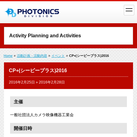
toggl
navig
Activity Planning and Activities
Home
»
活動計画・活動内容
»
イベント
»
CP+(シーピープラス)2016
CP+(シーピープラス)2016
2016年2月25日
»
2016年2月28日
主催
一般社団法人カメラ映像機器工業会
開催日時