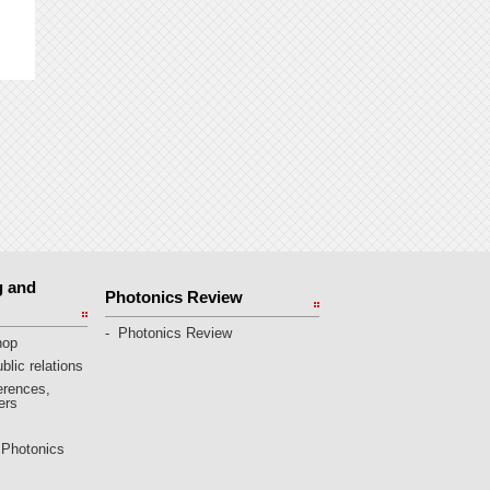
g and
Photonics Review
Photonics Review
hop
blic relations
erences,
ers
 Photonics