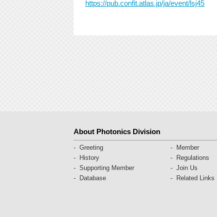
https://pub.confit.atlas.jp/ja/event/lsj45
About Photonics Division
Greeting
Member
History
Regulations
Supporting Member
Join Us
Database
Related Links