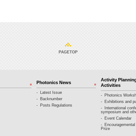
PAGETOP
Activity Plannin
Photonics News
Activities
Latest Issue
Photonics Works
Backnumber
Exhibitions and pu
Posts Regulations
International conf
symposium and oth
Event Calendar
Encouragemental
Prize