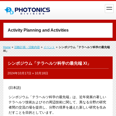
toggl
navig
Activity Planning and Activities
Home
»
活動計画・活動内容
»
イベント
»
シンポジウム「テラヘルツ科学の最先端
XI」
シンポジウム「テラヘルツ科学の最先端 XI」
2024年10月17日
»
10月18日
(日本語)
シンポジウム「テラヘルツ科学の最先端」は、近年発展の著しい
テラヘルツ技術およびその周辺技術に関して、異なる分野の研究
者間の交流の場を提供し、分野の境界を越えた新しい研究を生み
だすことを目的としています。