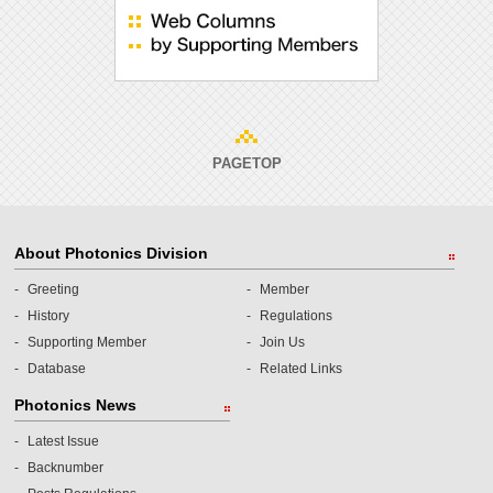
PAGETOP
About Photonics Division
Greeting
Member
History
Regulations
Supporting Member
Join Us
Database
Related Links
Photonics News
Latest Issue
Backnumber