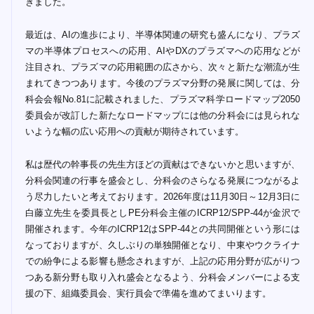
きました。
最近は、AIの進歩により、半導体関連の研究も盛んになり、プラズ
マの半導体プロセスへの応用、AIやDXのプラズマへの応用などが
注目され、プラズマの応用範囲の広さから、次々と新たな潮流が生
まれてきつつあります。今後のプラズマ分野の発展に関しては、分
科会会報No.81に記載されました、プラズマ科学ロードマップ2050
委員会が改訂した新たなロードマップには他の分科会には見られな
いような幅の広い応用への貢献が期待されています。
私は歴代の幹事長の先生方ほどの貢献はできないかと思いますが、
分科会関連の行事を盛会とし、分科会のさらなる発展につながるよ
う尽力したいと考えております。2026年度は11月30日～12月3日に
白藤立先生を委員長としPE分科会主催のICRP12/SPP-44が金沢で
開催されます。今年のICRP12はSPP-44との共同開催という形には
なっておりますが、久しぶりの単独開催となり、中東やウクライナ
での紛争による影響も懸念されますが、上記の応用分野が広がりつ
つある新分野も取り入れ盛会となるよう、分科会メンバーによる支
援の下、組織委員会、実行員会で準備を進めてまいります。