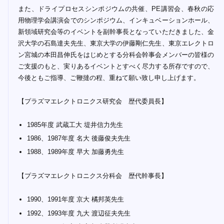
また、ドライプロセスシンポジウムの共催、PE講習会、春秋の応
用物理学会講演会でのシンポジウム、インキュベーションホール、
新領域研究会等のイベントを副幹事長となっていただきました、金
沢大学の石島達夫先生、東京大学の伊藤剛仁先生、東京エレクトロ
ン宮城の本田昌伸氏をはじめとする分科会幹事会メンバーの皆様の
ご支援のもと、実りあるイベントとすべく尽力する所存ですので、
今後ともご指導、ご鞭撻の程、重ねて願い致し申し上げます。
【プラズマエレクトロニクス研究会 歴代委員長】
1985年度 武蔵工大 堤井信力先生
1986、1987年度 名大 後藤俊夫先生
1988、1989年度 早大 加藤勇先生
【プラズマエレクトロニクス分科会 歴代幹事長】
1990、1991年度 京大 橘邦英先生
1992、1993年度 九大 渡辺征夫先生