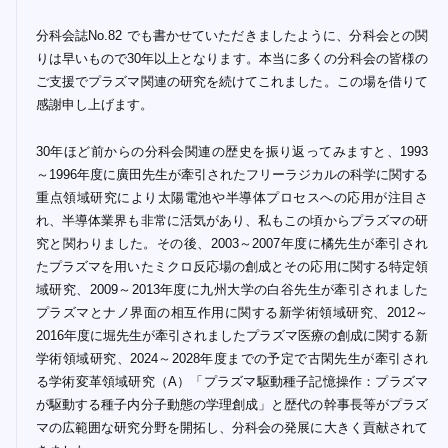
分科会誌No.82 でも書かせていただきましたように、分科会との関
りは早いもので30年以上となります。本当に多くの分科会の皆様の
ご支援でプラズマ関連の研究を続けてこれました。この場を借りて
感謝申し上げます。
30年ほど前からの分科会関連の歴史を振り返ってみますと、1993
～1996年度に廣田先生が牽引されたフリーラジカルの科学に関する
重点領域研究により太陽電池や半導体プロセスへの応用が注目さ
れ、半導体業界も非常に活気があり、私もこの頃からプラズマの研
究と関わりました。その後、2003～2007年度に橘先生が牽引され
たプラズマを用いたミクロ反応場の創成とその応用に関する特定領
域研究、2009～2013年度に九州大学の白谷先生が牽引されました
プラズマとナノ界面の相互作用に関する新学術領域研究、2012～
2016年度に堀先生が牽引されましたプラズマ医療の創成に関する新
学術領域研究、2024～2028年度までの予定で古閑先生が牽引され
る学術変革領域研究（A）「プラズマ駆動種子記憶操作：プラズマ
が駆動する種子内分子動態の学理創成」と歴代の幹事長等がプラズ
マの広範囲な研究分野を開拓し、分科会の発展に大きく貢献されて