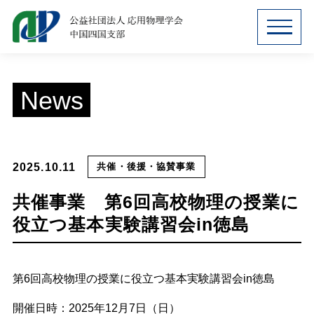
MENU
News
2025.10.11
共催・後援・協賛事業
共催事業 第6回高校物理の授業に
役立つ基本実験講習会in徳島
第
6
回高校物理の授業に役立つ基本実験講習会
in
徳島
開催日時：
2025
年
12
月
7
日（日）