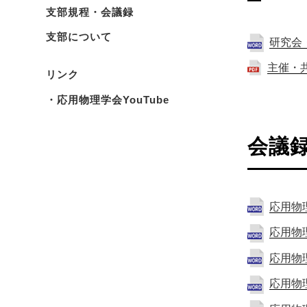
支部規程・会議録
支部について
研究会
主催・
リンク
・応用物理学会YouTube
会議
応用物
応用物
応用物
応用物