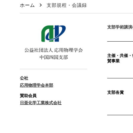
ホーム
支部規程・会議録
支部学術講演
主催・共催・
賛事業
公社
応用物理学会本部
支部各賞
賛助会員
日亜化学工業株式会社