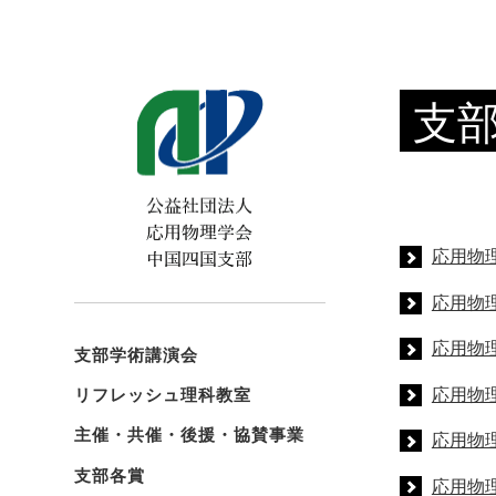
支
応用物
応用物
応用物
支部学術講演会
応用物
リフレッシュ理科教室
主催・共催・後援・協賛事業
応用物
支部各賞
応用物