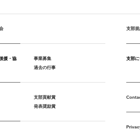
会
支部規
後援・協
事業募集
支部に
過去の行事
支部貢献賞
Conta
発表奨励賞
Privac