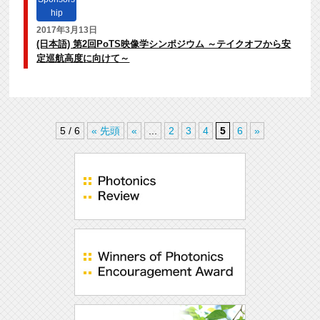
hip
2017年3月13日
(日本語) 第2回PoTS映像学シンポジウム ～テイクオフから安
定巡航高度に向けて～
5 / 6
« 先頭
«
...
2
3
4
5
6
»