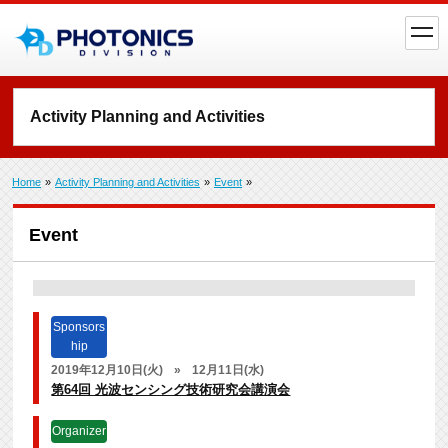
toggl
navig
Activity Planning and Activities
Home
»
Activity Planning and Activities
»
Event
»
Event
Sponsors
hip
2019年12月10日(火)
»
12月11日(水)
第64回 光波センシング技術研究会講演会
Organizer