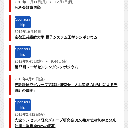
2019年11月11日(月)
»
12月1日(日)
分科会幹事選挙
Sponsors
hip
2019年10月16日
京都工芸繊維大学 電子システム工学シンポジウム
Sponsors
hip
2019年9月5日(木)
»
9月6日(金)
第37回レーザセンシングシンポジウム
2019年4月19日(金)
光設計研究グループ第66回研究会「人工知能-AI-活用による光
設計の展開」
Sponsors
hip
2019年2月12日(火)
光波シンセシス研究グループ研究会 光の絶対位相制御と分光
計測・物質操作への応用