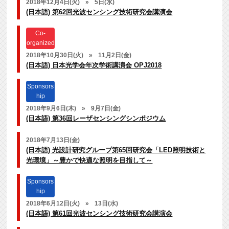
2018年12月4日(火)
»
5日(水)
(日本語) 第62回光波センシング技術研究会講演会
Co-
organized
2018年10月30日(火)
»
11月2日(金)
(日本語) 日本光学会年次学術講演会 OPJ2018
Sponsors
hip
2018年9月6日(木)
»
9月7日(金)
(日本語) 第36回レーザセンシングシンポジウム
2018年7月13日(金)
(日本語) 光設計研究グループ第65回研究会「LED照明技術と
光環境」～豊かで快適な照明を目指して～
Sponsors
hip
2018年6月12日(火)
»
13日(水)
(日本語) 第61回光波センシング技術研究会講演会