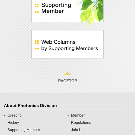
PAGETOP
About Photonics Division
Greeting
Member
History
Regulations
Supporting Member
Join Us