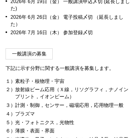
2026年 6月 19日（金） 一般講演申込〆切 (延長しまし
た)
2026年 6月 26日（金） 電子投稿〆切 （延長しまし
た）
2026年 7月 16日（木） 参加登録〆切
一般講演の募集
下記に示す分野に関する一般講演を募集します。
１）
素粒子・核物理・宇宙
２）
放射線ビーム応用（Ｘ線，リソグラフィ，ナノイン
プリント，イオンビーム）
３）
計測・制御，センサー，磁場応用，応用物理一般
４）
プラズマ
５）
光・フォトニクス，光物性
６）
薄膜・表面・界面