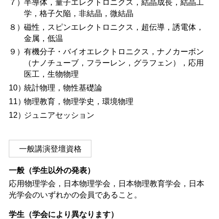
７）
半導体，量子エレクトロニクス，結晶成長，結晶工
学，格子欠陥，非結晶，微結晶
８）
磁性，スピンエレクトロニクス，超伝導，誘電体，
金属，低温
９）
有機分子・バイオエレクトロニクス，ナノカーボン
（ナノチューブ，フラーレン，グラフェン），応用
医工，生物物理
10）
統計物理，物性基礎論
11）
物理教育，物理学史，環境物理
12）
ジュニアセッション
一般講演登壇資格
一般（学生以外の発表）
応用物理学会，日本物理学会，日本物理教育学会，日本
光学会のいずれかの会員であること。
学生（学会により異なります）