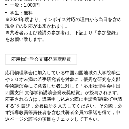
一般：1,000円
学生：無料
※2024年度より、インボイス対応の理由から当日を含め
現金での対応が出来かねます。
※共著者および聴講の参加者は、下記より「参加登録」
をお願い致します。
応用物理学会支部発表奨励賞
応用物理学会に加入している中国四国地域の大学院学生
や３０才未満の若手研究者を対象に，優秀な研究を支部
学術講演会にて発表した者に対して「応用物理学会中国
四国支部 支部学術講演会発表奨励賞」が授与されます。
応募される方は，講演申し込みの際に申請希望欄の"申請
する"を選び，必要箇所を入力してください。その際，必
ず指導教員等責任者を含む共著者全員の承諾を得て，申
込ページの該当の項目をチェックして下さい。