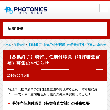
toggl
navig
新着情報
ホーム
>
新着情報
>
【募集終了】特許庁任期付職員（特許審査官補）募集のお知らせ
【募集終了】特許庁任期付職員（特許審査官
補）募集のお知らせ
2016年10月14日
特許庁は世界最高の知的財産立国を実現するため、昨年度に続
き、平成２９年度採用任期付職員の募集を実施しました！
特許庁任期付職員（特実審査官補）の募集概要