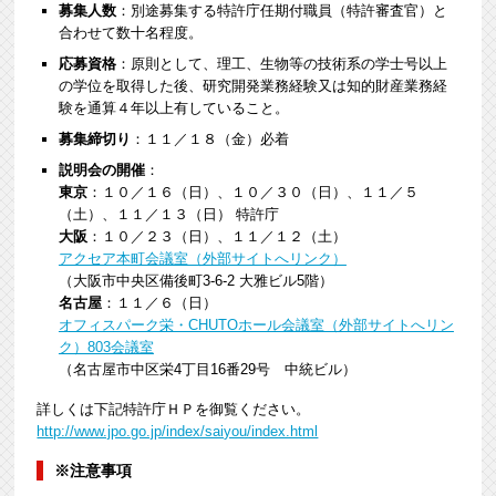
募集人数
：別途募集する特許庁任期付職員（特許審査官）と
合わせて数十名程度。
応募資格
：原則として、理工、生物等の技術系の学士号以上
の学位を取得した後、研究開発業務経験又は知的財産業務経
験を通算４年以上有していること。
募集締切り
：１１／１８（金）必着
説明会の開催
：
東京
：１０／１６（日）、１０／３０（日）、１１／５
（土）、１１／１３（日） 特許庁
大阪
：１０／２３（日）、１１／１２（土）
アクセア本町会議室（外部サイトへリンク）
（大阪市中央区備後町3-6-2 大雅ビル5階）
名古屋
：１１／６（日）
オフィスパーク栄・CHUTOホール会議室（外部サイトへリン
ク）803会議室
（名古屋市中区栄4丁目16番29号 中統ビル）
詳しくは下記特許庁ＨＰを御覧ください。
http://www.jpo.go.jp/index/saiyou/index.html
※注意事項