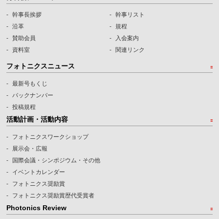
幹事長挨拶
幹事リスト
沿革
規程
賛助会員
入会案内
資料室
関連リンク
フォトニクスニュース
最新号もくじ
バックナンバー
投稿規程
活動計画・活動内容
フォトニクスワークショップ
展示会・広報
国際会議・シンポジウム・その他
イベントカレンダー
フォトニクス奨励賞
フォトニクス奨励賞歴代受賞者
Photonics Review