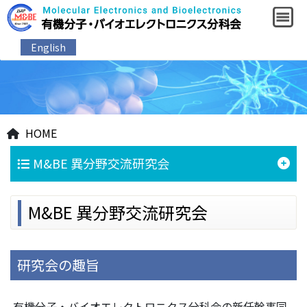
English
HOME
M&BE 異分野交流研究会
M&BE 異分野交流研究会
研究会の趣旨
有機分子・バイオエレクトロニクス分科会の新任幹事同