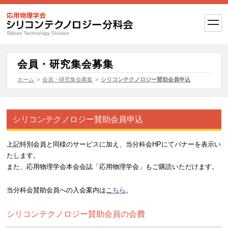
t
o
g
g
l
e
会員・研究集会募集
n
a
ホーム
>
会員・研究集会募集
>
シリコンテクノロジー賛助会員申込
v
i
g
a
t
シリコンテクノロジー賛助会員申込
i
o
n
上記特別会員と同様のサービスに加え、当分科会HPにてバナーを表示い
たします。
また、応用物理学会本会会誌「応用物理学会」もご購読いただけます。
当分科会賛助会員への入会案内は
こちら
。
シリコンテクノロジー賛助会員の会費