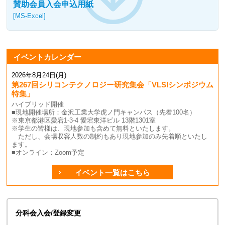
賛助会員入会申込用紙
[MS-Excel]
イベントカレンダー
2026年8月24日(月)
第267回シリコンテクノロジー研究集会「VLSIシンポジウム
特集」
ハイブリッド開催
■現地開催場所：金沢工業大学虎ノ門キャンパス（先着100名）
※東京都港区愛宕1-3-4 愛宕東洋ビル 13階1301室
※学生の皆様は、現地参加も含めて無料といたします。
ただし、会場収容人数の制約もあり現地参加のみ先着順といたし
ます。
■オンライン：Zoom予定
イベント一覧はこちら
分科会入会/登録変更