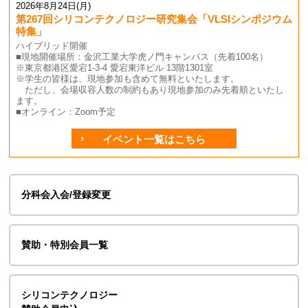
2026年8月24日(月)
第267回シリコンテクノロジー研究集会「VLSIシンポジウム
特集」
ハイブリッド開催
■現地開催場所：金沢工業大学虎ノ門キャンパス（先着100名）
※東京都港区愛宕1-3-4 愛宕東洋ビル 13階1301室
※学生の皆様は、現地参加も含めて無料といたします。
ただし、会場収容人数の制約もあり現地参加のみ先着順といたし
ます。
■オンライン：Zoom予定
イベント一覧はこちら
分科会入会/登録変更
賛助・特別会員一覧
シリコンテクノロジー