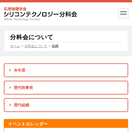
t
o
g
g
l
e
分科会について
n
a
ホーム
>
分科会について
>
組織
v
i
g
a
t
本年度
i
o
n
歴代幹事長
歴代組織
イベントカレンダー