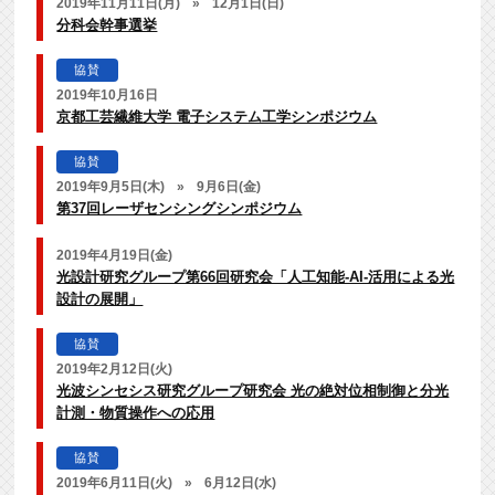
2019年11月11日(月)
»
12月1日(日)
分科会幹事選挙
協賛
2019年10月16日
京都工芸繊維大学 電子システム工学シンポジウム
協賛
2019年9月5日(木)
»
9月6日(金)
第37回レーザセンシングシンポジウム
2019年4月19日(金)
光設計研究グループ第66回研究会「人工知能-AI-活用による光
設計の展開」
協賛
2019年2月12日(火)
光波シンセシス研究グループ研究会 光の絶対位相制御と分光
計測・物質操作への応用
協賛
2019年6月11日(火)
»
6月12日(水)