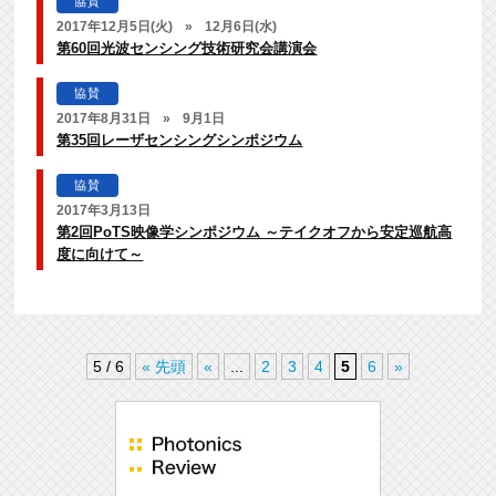
協賛
2017年12月5日(火)
»
12月6日(水)
第60回光波センシング技術研究会講演会
協賛
2017年8月31日
»
9月1日
第35回レーザセンシングシンポジウム
協賛
2017年3月13日
第2回PoTS映像学シンポジウム ～テイクオフから安定巡航高
度に向けて～
5 / 6
« 先頭
«
...
2
3
4
5
6
»