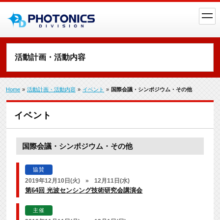
toggl
navig
活動計画・活動内容
Home
»
活動計画・活動内容
»
イベント
»
国際会議・シンポジウム・その他
イベント
国際会議・シンポジウム・その他
協賛
2019年12月10日(火)
»
12月11日(水)
第64回 光波センシング技術研究会講演会
主催