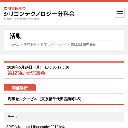
t
o
g
g
l
e
活動
n
a
ホーム
>
研究集会
>
終了したイベント
>
第123回 研究集会
v
i
g
a
t
2010年5月24日（月） 13：30-17：30
i
第123回 研究集会
o
n
開催場所
海事センタービル（東京都千代田区麹町4-5）
テーマ
SPIE Advanced Lithography 2010特集